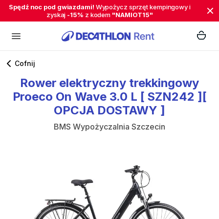
Spędź noc pod gwiazdami!
Wypożycz sprzęt kempingowy i
zyskaj
-15%
z kodem
"NAMIOT15"
Cofnij
Rower
elektryczny
trekkingowy
Proeco
On
Wave
3.0
L
[
SZN242
][
OPCJA
DOSTAWY
]
BMS Wypożyczalnia Szczecin