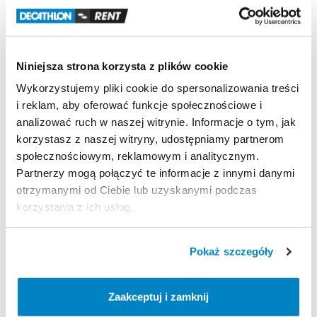
Rozmiar:
L
Rower
elektryczny:
Tak
Tylne
zawieszenie:
Brak
(Hardtail)
Materiał
ramy:
Aluminium
Niniejsza strona korzysta z plików cookie
Wykorzystujemy pliki cookie do spersonalizowania treści
Zasady wypożyczenia
i reklam, aby oferować funkcje społecznościowe i
analizować ruch w naszej witrynie. Informacje o tym, jak
REGULAMIN
korzystasz z naszej witryny, udostępniamy partnerom
społecznościowym, reklamowym i analitycznym.
Ten sprzęt sportowy wypożyczany jest przez
Partnerzy mogą połączyć te informacje z innymi danymi
wypożyczalnię partnerską. Zapoznaj się z jej
otrzymanymi od Ciebie lub uzyskanymi podczas
regulaminem wypożyczeń.
korzystania z ich usług.
Regulamin wypożyczalni
Pokaż szczegóły
KAUCJA
Zaakceptuj i zamknij
0