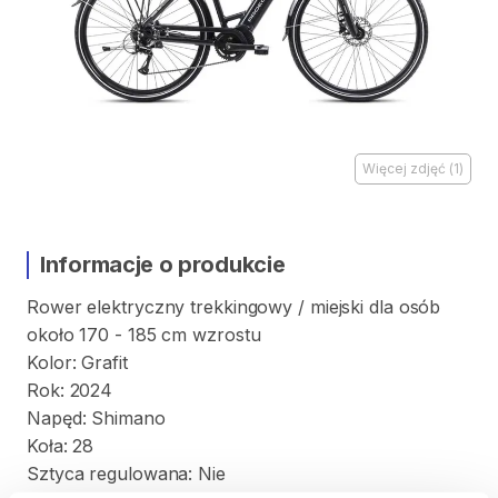
Więcej zdjęć
(
1
)
Informacje o produkcie
Rower
elektryczny
trekkingowy
​/​
miejski
dla
osób
około
170
-
185
cm
wzrostu
Kolor:
Grafit
Rok:
2024
Napęd:
Shimano
Koła:
28
Sztyca
regulowana:
Nie