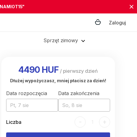
"NAMIOT15"
Zaloguj
Sprzęt zimowy
4490 HUF
/
pierwszy dzień
Dłużej wypożyczasz, mniej płacisz za dzień!
Data rozpoczęcia
Data zakończenia
Pt, 7 sie
So, 8 sie
-
+
Liczba
1