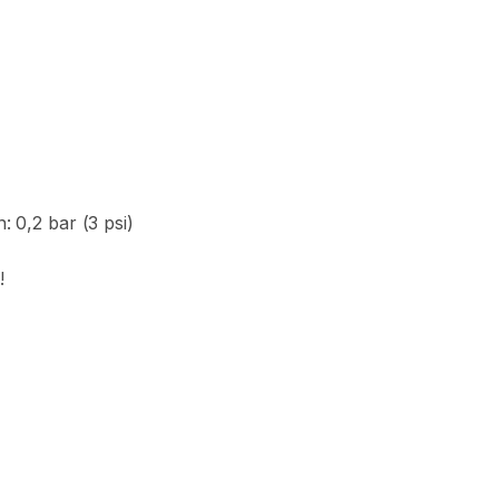
n:
0
​,​
2
bar
(3
psi)
!