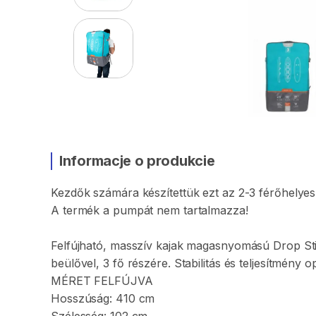
Informacje o produkcie
Kezdők
számára
készítettük
ezt
az
2-3
férőhelyes
A
termék
a
pumpát
nem
tartalmazza!
Felfújható
​,​
masszív
kajak
magasnyomású
Drop
St
beülővel
​,​
3
fő
részére.
Stabilitás
és
teljesítmény
op
MÉRET
FELFÚJVA
Hosszúság:
410
cm