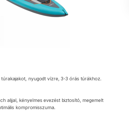
túrakajakot
​,​
nyugodt
vízre
​,​
3-3
órás
túrákhoz.
ich
aljjal
​,​
kényelmes
evezést
biztosító
​,​
megemelt
timális
kompromisszuma.