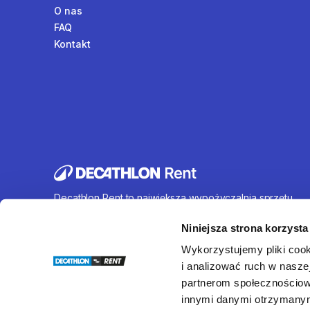
O nas
FAQ
Kontakt
Decathlon Rent to największa wypożyczalnia sprzętu
sportowego działająca na terenie całej Polski. Oferujem
wynajem rowerów, sprzętu turystycznego, sprzętu do
Niniejsza strona korzysta
sportów wodnych i wielu innych. U nas każdy znajdzie c
Wykorzystujemy pliki cook
dla siebie.
i analizować ruch w naszej
partnerom społecznościow
innymi danymi otrzymanymi