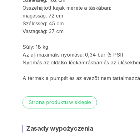
Szélesség:
102
cm
Összehajtott
kajak
mérete
a
táskában:
magasság:
72
cm
Szélesség:
45
cm
Vastagság:
37
cm
Súly:
18
kg
Az
alj
maximális
nyomása:
0
​,​
34
bar
(5
PSI)
Nyomás
az
oldalsó
légkamrákban
és
az
ülésekbe
A
termék
a
pumpát
és
az
evezőt
nem
tartalmazza
Strona produktu w sklepie
Zasady wypożyczenia