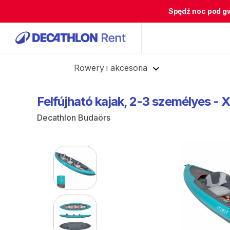
Spędź noc pod g
Cofnij
Rowery i akcesoria
Felfújható
kajak
​,​
2-3
személyes
-
X
Decathlon Budaörs