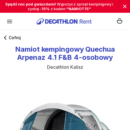
Spędź noc pod gwiazdami!
Wypożycz sprzęt kempingowy i
zyskaj
-15%
z kodem
"NAMIOT15"
Cofnij
Namiot
kempingowy
Quechua
Arpenaz
4.1
F&B
4-osobowy
Decathlon Kalisz