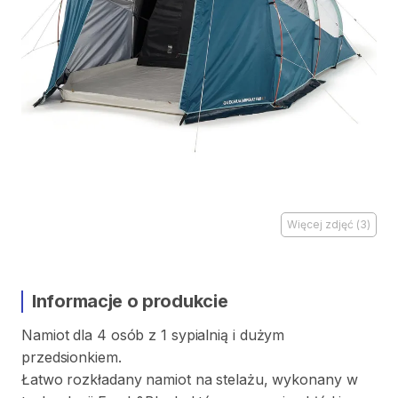
Więcej zdjęć
(
3
)
Informacje o produkcie
Namiot
dla
4
osób
z
1
sypialnią
i
dużym
przedsionkiem.
Łatwo
rozkładany
namiot
na
stelażu
​,​
wykonany
w