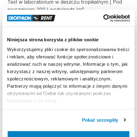
Test
w
laboratorium
w
deszczu
tropikalnym
|
Pod
prysznicem:
200
l
wody
​/​
godz.
​/​
m²
Odporność
na
wiatr
Odporność
na
wiatr
50
km
​/​
h
(siła
6)
|
Testowany
w
Niniejsza strona korzysta z plików cookie
tunelu
aerodynamicznym
Wykorzystujemy pliki cookie do spersonalizowania treści
Łatwość
transportu
i reklam, aby oferować funkcje społecznościowe i
Prostokątny
pokrowiec
|
65
x
30
x
25
cm
|
48
litry
|
analizować ruch w naszej witrynie. Informacje o tym, jak
10
​,​
6
kg
korzystasz z naszej witryny, udostępniamy partnerom
społecznościowym, reklamowym i analitycznym.
Partnerzy mogą połączyć te informacje z innymi danymi
otrzymanymi od Ciebie lub uzyskanymi podczas
Strona produktu w sklepie
korzystania z ich usług.
Zasady wypożyczenia
Pokaż szczegóły
REGULAMIN