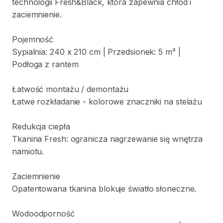
technologii
Fresh&Black
​,​
która
zapewnia
chłód
i
zaciemnienie.
Pojemność
Sypialnia:
240
x
210
cm
|
Przedsionek:
5
m²
|
Podłoga
z
rantem
Łatwość
montażu
​/​
demontażu
Łatwe
rozkładanie
-
kolorowe
znaczniki
na
stelażu
Redukcja
ciepła
Tkanina
Fresh:
ogranicza
nagrzewanie
się
wnętrza
namiotu.
Zaciemnienie
Opatentowana
tkanina
blokuje
światło
słoneczne.
Wodoodporność