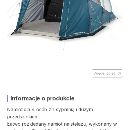
Więcej zdjęć
(
3
)
Informacje o produkcie
Namiot
dla
4
osób
z
1
sypialnią
i
dużym
przedsionkiem.
Łatwo
rozkładany
namiot
na
stelażu
​,​
wykonany
w