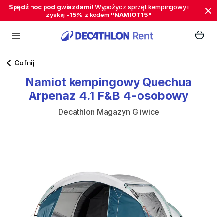
Spędź noc pod gwiazdami!
Wypożycz sprzęt kempingowy i
zyskaj
-15%
z kodem
"NAMIOT15"
Cofnij
Namiot
kempingowy
Quechua
Arpenaz
4.1
F&B
4-osobowy
Decathlon Magazyn Gliwice