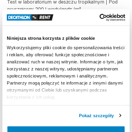
Test
w
laboratorium
w
deszczu
tropikalnym
|
Pod
prysznicem:
200
l
wody
​/​
godz.
​/​
m²
Odporność
na
wiatr
Odporność
na
wiatr
50
km
​/​
h
(siła
6)
|
Testowany
w
Niniejsza strona korzysta z plików cookie
tunelu
aerodynamicznym
Wykorzystujemy pliki cookie do spersonalizowania treści
Łatwość
transportu
i reklam, aby oferować funkcje społecznościowe i
Prostokątny
pokrowiec
|
65
x
30
x
25
cm
|
48
litry
|
analizować ruch w naszej witrynie. Informacje o tym, jak
10
​,​
6
kg
korzystasz z naszej witryny, udostępniamy partnerom
społecznościowym, reklamowym i analitycznym.
Partnerzy mogą połączyć te informacje z innymi danymi
otrzymanymi od Ciebie lub uzyskanymi podczas
Strona produktu w sklepie
korzystania z ich usług.
Zasady wypożyczenia
Pokaż szczegóły
REGULAMIN