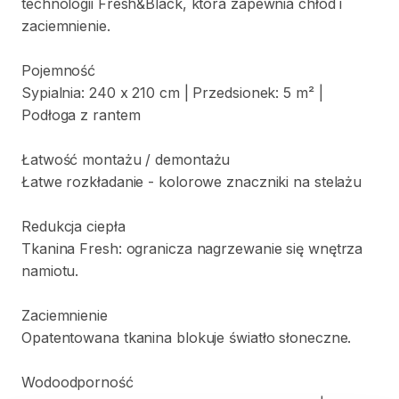
technologii
Fresh&Black
​,​
która
zapewnia
chłód
i
zaciemnienie.
Pojemność
Sypialnia:
240
x
210
cm
|
Przedsionek:
5
m²
|
Podłoga
z
rantem
Łatwość
montażu
​/​
demontażu
Łatwe
rozkładanie
-
kolorowe
znaczniki
na
stelażu
Redukcja
ciepła
Tkanina
Fresh:
ogranicza
nagrzewanie
się
wnętrza
namiotu.
Zaciemnienie
Opatentowana
tkanina
blokuje
światło
słoneczne.
Wodoodporność