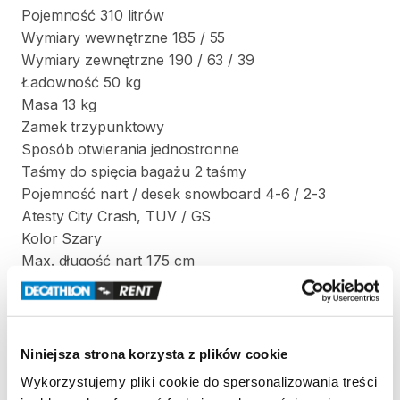
Pojemność
310
litrów
Wymiary
wewnętrzne
185
​/​
55
Wymiary
zewnętrzne
190
​/​
63
​/​
39
Ładowność
50
kg
Masa
13
kg
Zamek
trzypunktowy
Sposób
otwierania
jednostronne
Taśmy
do
spięcia
bagażu
2
taśmy
Pojemność
nart
​/​
desek
snowboard
4-6
​/​
2-3
Atesty
City
Crash
​,​
TUV
​/​
GS
Kolor
Szary
Max.
długość
nart
175
cm
Jeśli
masz
relingi
​,​
a
nie
masz
bagażnika
bazowego
​,​
zadzwoń
i
zapytaj
-
postaramy
się
dopasować
do
Ciebie
i
twojego
samochodu.
Niniejsza strona korzysta z plików cookie
Wykorzystujemy pliki cookie do spersonalizowania treści