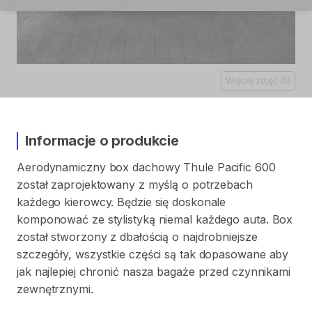
Więcej zdjęć
(
5
)
Informacje o produkcie
Aerodynamiczny
box
dachowy
Thule
Pacific
600
został
zaprojektowany
z
myślą
o
potrzebach
każdego
kierowcy.
Będzie
się
doskonale
komponować
ze
stylistyką
niemal
każdego
auta.
Box
został
stworzony
z
dbałością
o
najdrobniejsze
szczegóły
​,​
wszystkie
części
są
tak
dopasowane
aby
jak
najlepiej
chronić
nasza
bagaże
przed
czynnikami
zewnętrznymi.