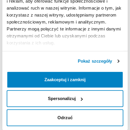
i reklam, aby oferować funkcje społecznościowe i
Najem
na
podstawie
umowy
najmu.
analizować ruch w naszej witrynie. Informacje o tym, jak
korzystasz z naszej witryny, udostępniamy partnerom
społecznościowym, reklamowym i analitycznym.
Partnerzy mogą połączyć te informacje z innymi danymi
Zasady wypożyczenia
otrzymanymi od Ciebie lub uzyskanymi podczas
korzystania z ich usług.
REGULAMIN
Ten sprzęt sportowy wypożyczany jest przez
Pokaż szczegóły
wypożyczalnię partnerską. Zapoznaj się z jej
regulaminem wypożyczeń.
Zaakceptuj i zamknij
Regulamin wypożyczalni
Spersonalizuj
KAUCJA
Nie pobieramy kaucji
Odrzuć