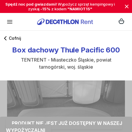
Spędź noc pod gwiazdami!
Wypożycz sprzęt kempingowy i
zyskaj
-15%
z kodem
"NAMIOT15"
Cofnij
Box
dachowy
Thule
Pacific
600
TENTRENT - Miasteczko Śląskie, powiat
tarnogórski, woj. śląskie
PRODUKT NIE JEST JUŻ DOSTĘPNY W NASZEJ
WYPOŻYCZALNI