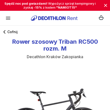
Spędź noc pod gwiazdami!
Wypożycz sprzęt kempingowy i
zyskaj
-15%
z kodem
"NAMIOT15"
Cofnij
Rower
szosowy
Triban
RC500
rozm.
M
Decathlon Kraków Zakopianka