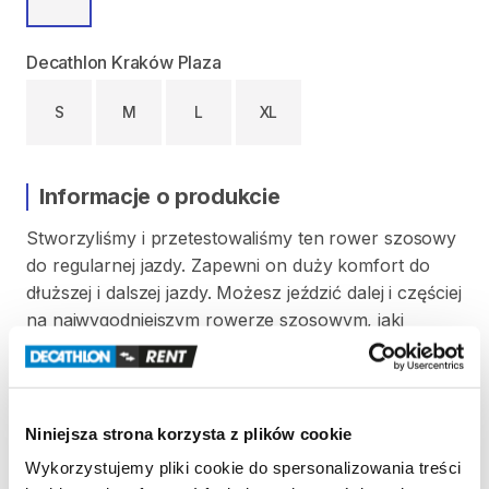
Decathlon Kraków Plaza
S
M
L
XL
Informacje o produkcie
Stworzyliśmy
i
przetestowaliśmy
ten
rower
szosowy
do
regularnej
jazdy.
Zapewni
on
duży
komfort
do
dłuższej
i
dalszej
jazdy.
Możesz
jeździć
dalej
i
częściej
na
najwygodniejszym
rowerze
szosowym
​,​
jaki
stworzyliśmy.
Doceń
jego
hamulce
tarczowe
​,​
specjalną
geometrię
i
grupę
Shimano
Sora.
Rozm.
M
od
173
do
180
cm
wzrostu
Niniejsza strona korzysta z plików cookie
Opony
700x28
Wykorzystujemy pliki cookie do spersonalizowania treści