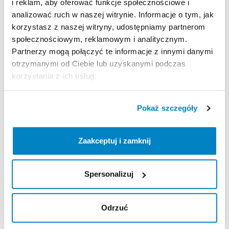
i reklam, aby oferować funkcje społecznościowe i
Strona produktu w sklepie
analizować ruch w naszej witrynie. Informacje o tym, jak
korzystasz z naszej witryny, udostępniamy partnerom
społecznościowym, reklamowym i analitycznym.
Zasady wypożyczenia
Partnerzy mogą połączyć te informacje z innymi danymi
otrzymanymi od Ciebie lub uzyskanymi podczas
REGULAMIN
korzystania z ich usług.
Regulamin wypożyczalni
Pokaż szczegóły
KAUCJA
Zaakceptuj i zamknij
Nie pobieramy kaucji za wypożyczenie tego
produktu
Spersonalizuj
ODBIÓR I ZWROT SPRZĘTU
Odrzuć
Poniedziałek: 9:00 - 20:00