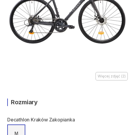
Więcej zdjęć
(
2
)
Rozmiary
Decathlon Kraków Zakopianka
M