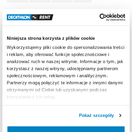
Decathlon Sosnowiec
25-40kg
40-60kg
60-80kg
>80kg
Niniejsza strona korzysta z plików cookie
Wykorzystujemy pliki cookie do spersonalizowania treści
Informacje o produkcie
i reklam, aby oferować funkcje społecznościowe i
Nasz
zespół
pasjonatów
stworzył
tę
kamizelkę
dla
analizować ruch w naszej witrynie. Informacje o tym, jak
początkujących​
​,​
pływających
na
kajakach​
​,​
stand
up
korzystasz z naszej witryny, udostępniamy partnerom
paddle
(SUP)​
​,​
małych
żaglówkach
lub
społecznościowym, reklamowym i analitycznym.
katamaranach.
Lekka
kamizelka
asekuracyjna
50N​
​,​
Partnerzy mogą połączyć te informacje z innymi danymi
o
wyciętym
kroju​
​,​
łatwa
do
założenia
i
regulacji.
otrzymanymi od Ciebie lub uzyskanymi podczas
Zapewnia
dobrą
swobodę
ruchów​
​,​
niezależnie
od
korzystania z ich usług.
uprawianego
sportu
wodnego.
Pokaż szczegóły
Kamizelka
przeznaczona
dla
osób
o
wadze
od
40
kg
do
60
kg.