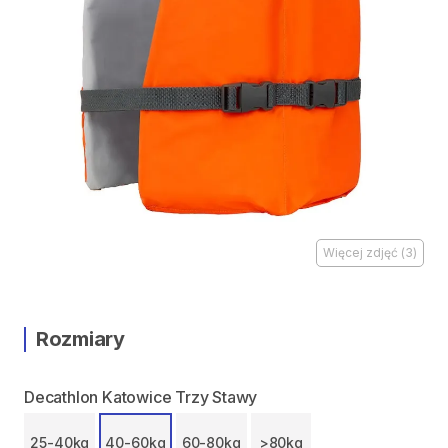
Więcej zdjęć
(
3
)
Rozmiary
Decathlon Katowice Trzy Stawy
25-40kg
40-60kg
60-80kg
>80kg