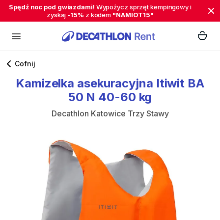
Spędź noc pod gwiazdami!
Wypożycz sprzęt kempingowy i
zyskaj
-15%
z kodem
"NAMIOT15"
Cofnij
Kamizelka
asekuracyjna
Itiwit
BA
50
N
40-60
kg
Decathlon Katowice Trzy Stawy