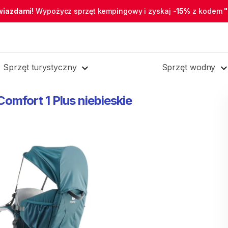
wiazdami!
Wypożycz sprzęt kempingowy i zyskaj
-15%
z kodem
Sprzęt turystyczny
Sprzęt wodny
Comfort
1
Plus
niebieskie