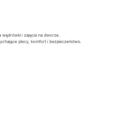
a
wędrówki
i
zajęcia
na
dworze.
ychające
plecy
​,​
komfort
i
bezpieczeństwo.