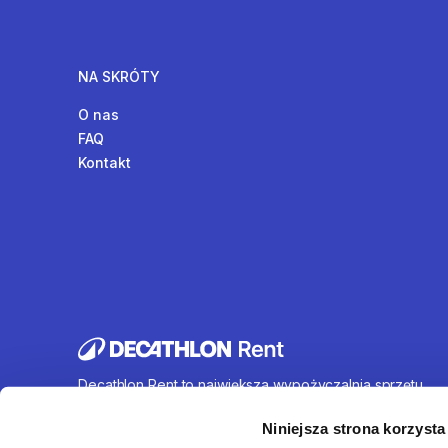
NA SKRÓTY
O nas
FAQ
Kontakt
Decathlon Rent to największa wypożyczalnia sprzętu
sportowego działająca na terenie całej Polski. Oferujem
wynajem rowerów, sprzętu turystycznego, sprzętu do
Niniejsza strona korzysta
sportów wodnych i wielu innych. U nas każdy znajdzie c