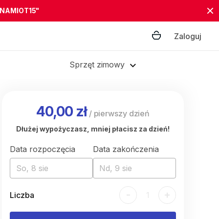
"NAMIOT15"
Zaloguj
Sprzęt zimowy
40,00 zł
/
pierwszy dzień
Dłużej wypożyczasz, mniej płacisz za dzień!
Data rozpoczęcia
Data zakończenia
So, 8 sie
Nd, 9 sie
-
+
Liczba
1