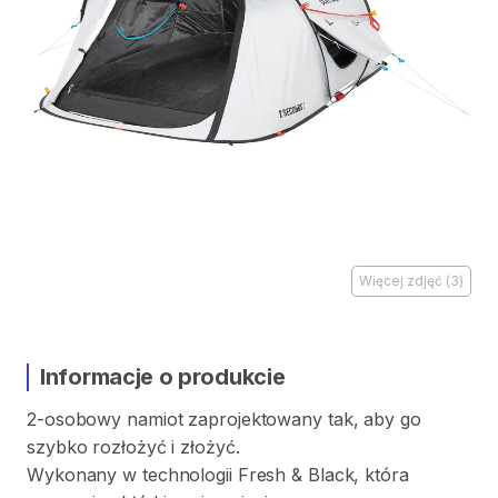
Więcej zdjęć
(
3
)
Informacje o produkcie
2-osobowy
namiot
zaprojektowany
tak
​,​
aby
go
szybko
rozłożyć
i
złożyć.
Wykonany
w
technologii
Fresh
&
Black
​,​
która