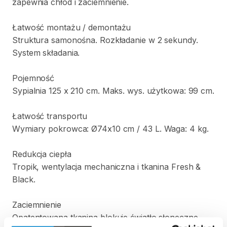
zapewnia
chłód
i
zaciemnienie.
Łatwość
montażu
​/​
demontażu
Struktura
samonośna.
Rozkładanie
w
2
sekundy.
System
składania.
Pojemność
Sypialnia
125
x
210
cm.
Maks.
wys.
użytkowa:
99
cm.
Łatwość
transportu
Wymiary
pokrowca:
Ø74x10
cm
​/​
43
L.
Waga:
4
kg.
Redukcja
ciepła
Tropik
​,​
wentylacja
mechaniczna
i
tkanina
Fresh
&
Black.
Zaciemnienie
Opatentowana
tkanina
blokuje
światło
słoneczne.