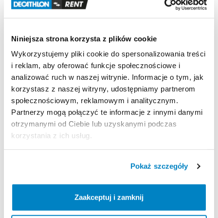
Odporność
na
wiatr
Odporność
na
wiatr
50
km
​/​
h
(Siła
6):
testowany
w
Niniejsza strona korzysta z plików cookie
tunelu
aerodynamicznym.
Wykorzystujemy pliki cookie do spersonalizowania treści
Wodoodporność
i reklam, aby oferować funkcje społecznościowe i
Wodoodporność
(Schmerber):
Tropik
＞
2000
mm.
analizować ruch w naszej witrynie. Informacje o tym, jak
Podłoga
sypialni
＞
2400
mm.
korzystasz z naszej witryny, udostępniamy partnerom
społecznościowym, reklamowym i analitycznym.
Partnerzy mogą połączyć te informacje z innymi danymi
otrzymanymi od Ciebie lub uzyskanymi podczas
Strona produktu w sklepie
korzystania z ich usług.
Zasady wypożyczenia
Pokaż szczegóły
REGULAMIN
Zaakceptuj i zamknij
Regulamin wypożyczalni