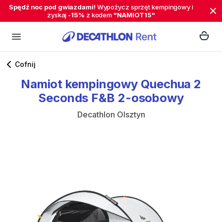
Spędź noc pod gwiazdami!
Wypożycz sprzęt kempingowy i
zyskaj
-15%
z kodem
"NAMIOT15"
Cofnij
Namiot
kempingowy
Quechua
2
Seconds
F&B
2-osobowy
Decathlon Olsztyn