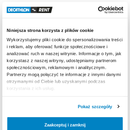
Odporność
na
wiatr
Odporność
na
wiatr
50
km
​/​
h
(Siła
6):
testowany
w
tunelu
aerodynamicznym.
Niniejsza strona korzysta z plików cookie
Wodoodporność
Wykorzystujemy pliki cookie do spersonalizowania treści
Wodoodporność
(Schmerber):
Tropik
＞
2000
mm.
i reklam, aby oferować funkcje społecznościowe i
Podłoga
sypialni
＞
2400
mm.
analizować ruch w naszej witrynie. Informacje o tym, jak
korzystasz z naszej witryny, udostępniamy partnerom
społecznościowym, reklamowym i analitycznym.
Partnerzy mogą połączyć te informacje z innymi danymi
Strona produktu w sklepie
otrzymanymi od Ciebie lub uzyskanymi podczas
korzystania z ich usług.
Zasady wypożyczenia
Pokaż szczegóły
REGULAMIN
Regulamin wypożyczalni
Zaakceptuj i zamknij