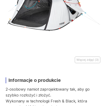
Więcej zdjęć
(
3
)
Informacje o produkcie
2-osobowy
namiot
zaprojektowany
tak
​,​
aby
go
szybko
rozłożyć
i
złożyć.
Wykonany
w
technologii
Fresh
&
Black
​,​
która