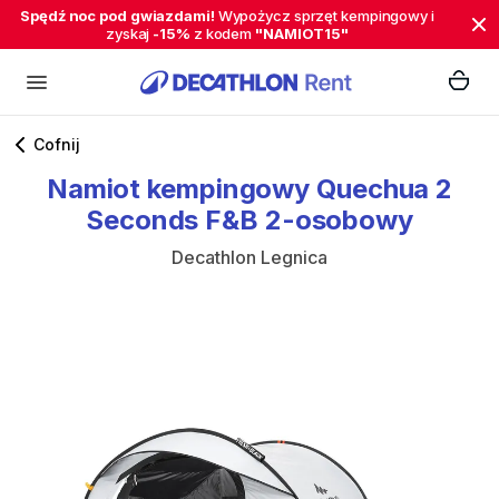
Spędź noc pod gwiazdami!
Wypożycz sprzęt kempingowy i
zyskaj
-15%
z kodem
"NAMIOT15"
Cofnij
Namiot
kempingowy
Quechua
2
Seconds
F&B
2-osobowy
Decathlon Legnica