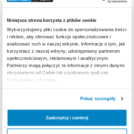
Odporność
na
wiatr
Odporność
na
wiatr
50
km
​/​
h
(Siła
6):
testowany
w
Niniejsza strona korzysta z plików cookie
tunelu
aerodynamicznym.
Wykorzystujemy pliki cookie do spersonalizowania treści
i reklam, aby oferować funkcje społecznościowe i
Wodoodporność
analizować ruch w naszej witrynie. Informacje o tym, jak
Wodoodporność
(Schmerber):
Tropik
＞
2000
mm.
korzystasz z naszej witryny, udostępniamy partnerom
Podłoga
sypialni
＞
2400
mm.
społecznościowym, reklamowym i analitycznym.
Partnerzy mogą połączyć te informacje z innymi danymi
otrzymanymi od Ciebie lub uzyskanymi podczas
Strona produktu w sklepie
korzystania z ich usług.
Zasady wypożyczenia
Pokaż szczegóły
REGULAMIN
Zaakceptuj i zamknij
Regulamin wypożyczalni