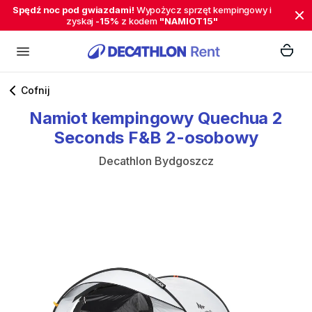
Spędź noc pod gwiazdami!
Wypożycz sprzęt kempingowy i
zyskaj
-15%
z kodem
"NAMIOT15"
Cofnij
Namiot
kempingowy
Quechua
2
Seconds
F&B
2-osobowy
Decathlon Bydgoszcz