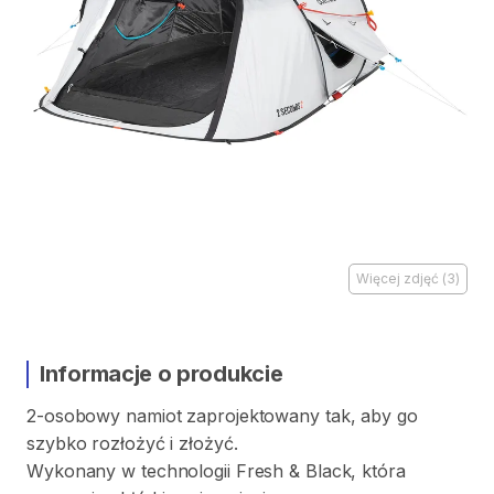
Więcej zdjęć
(
3
)
Informacje o produkcie
2-osobowy
namiot
zaprojektowany
tak
​,​
aby
go
szybko
rozłożyć
i
złożyć.
Wykonany
w
technologii
Fresh
&
Black
​,​
która