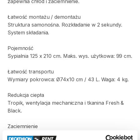
zapewnia
chłód
i
zaciemnienie.
Łatwość
montażu
​/​
demontażu
Struktura
samonośna.
Rozkładanie
w
2
sekundy.
System
składania.
Pojemność
Sypialnia
125
x
210
cm.
Maks.
wys.
użytkowa:
99
cm.
Łatwość
transportu
Wymiary
pokrowca:
Ø74x10
cm
​/​
43
L.
Waga:
4
kg.
Redukcja
ciepła
Tropik
​,​
wentylacja
mechaniczna
i
tkanina
Fresh
&
Black.
Zaciemnienie
Opatentowana
tkanina
blokuje
światło
słoneczne.