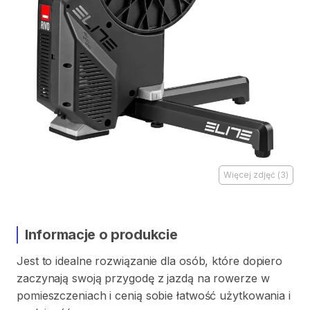
Więcej zdjęć
(
3
)
Informacje o produkcie
Jest
to
idealne
rozwiązanie
dla
osób
​,​
które
dopiero
zaczynają
swoją
przygodę
z
jazdą
na
rowerze
w
pomieszczeniach
i
cenią
sobie
łatwość
użytkowania
i