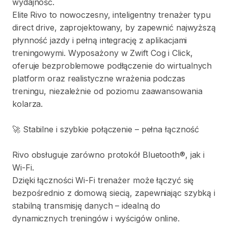
wydajność.
Elite
Rivo
to
nowoczesny
​,​
inteligentny
trenażer
typu
direct
drive
​,​
zaprojektowany
​,​
by
zapewnić
najwyższą
płynność
jazdy
i
pełną
integrację
z
aplikacjami
treningowymi.
Wyposażony
w
Zwift
Cog
i
Click
​,​
oferuje
bezproblemowe
podłączenie
do
wirtualnych
platform
oraz
realistyczne
wrażenia
podczas
treningu
​,​
niezależnie
od
poziomu
zaawansowania
kolarza.
🚀
Stabilne
i
szybkie
połączenie
–
pełna
łączność
Rivo
obsługuje
zarówno
protokół
Bluetooth®
​,​
jak
i
Wi-Fi.
Dzięki
łączności
Wi-Fi
trenażer
może
łączyć
się
bezpośrednio
z
domową
siecią
​,​
zapewniając
szybką
i
stabilną
transmisję
danych
–
idealną
do
dynamicznych
treningów
i
wyścigów
online.