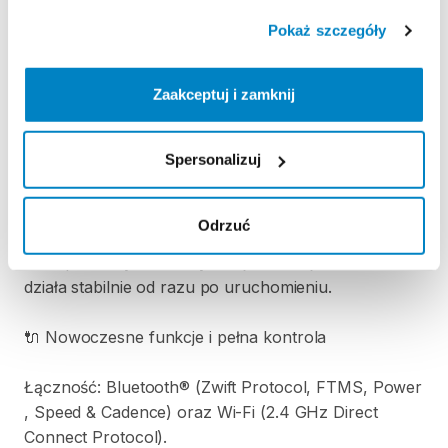
–
2000
W
przy
40
km
​/​
h
Pokaż szczegóły
Symulacja
nachylenia:
do
18%
–
idealna
do
wymagających
treningów
podjazdowych.
Zaakceptuj i zamknij
Dokładność
pomiaru:
±2
​,​
5%.
Spersonalizuj
Typ
trenażera:
direct
drive
–
wysoka
kultura
pracy
i
lepsze
przeniesienie
mocy.
Odrzuć
Brak
potrzeby
automatycznej
kalibracji
–
trenażer
działa
stabilnie
od
razu
po
uruchomieniu.
🔌
Nowoczesne
funkcje
i
pełna
kontrola
Łączność:
Bluetooth®
(Zwift
Protocol
​,​
FTMS
​,​
Power
,​
Speed
&
Cadence)
oraz
Wi-Fi
(2.4
GHz
Direct
Connect
Protocol).