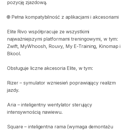
pozycję
zjazdową.
🌐
Pełna
kompatybilność
z
aplikacjami
i
akcesoriami
Elite
Rivo
współpracuje
ze
wszystkimi
najważniejszymi
platformami
treningowymi
​,​
w
tym:
Zwift
​,​
MyWhoosh
​,​
Rouvy
​,​
My
E-Training
​,​
Kinomap
i
Bkool.
Obsługuje
liczne
akcesoria
Elite
​,​
w
tym:
Rizer
–
symulator
wzniesień
poprawiający
realizm
jazdy.
Aria
–
inteligentny
wentylator
sterujący
intensywnością
nawiewu.
Square
–
inteligentna
rama
(wymaga
demontażu