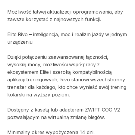
Możliwość
łatwej
aktualizacji
oprogramowania
​,​
aby
zawsze
korzystać
z
najnowszych
funkcji.
Elite
Rivo
–
inteligencja
​,​
moc
i
realizm
jazdy
w
jednym
urządzeniu
Dzięki
połączeniu
zaawansowanej
łączności
​,​
wysokiej
mocy
​,​
możliwości
współpracy
z
ekosystemem
Elite
i
szeroką
kompatybilnością
aplikacji
treningowych
​,​
Rivo
stanowi
wszechstronny
trenażer
dla
każdego
​,​
kto
chce
wynieść
swój
trening
kolarski
na
wyższy
poziom.
Dostępny
z
kasetą
lub
adapterem
ZWIFT
COG
V2
pozwalającym
na
wirtualną
zmianę
biegów.
Minimalny
okres
wypożyczenia
14
dni.