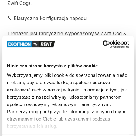
Zwift
Cog).
🔧
Elastyczna
konfiguracja
napędu
Trenażer
jest
fabrycznie
wyposażony
w
Zwift
Cog
&
Click
​,​
jednak
dla
pełnej
dowolności
można:
usunąć
Zwift
Cog
​,​
Niniejsza strona korzysta z plików cookie
zamontować
standardową
kasetę
9–12-rzędową
​,​
Wykorzystujemy pliki cookie do spersonalizowania treści
i reklam, aby oferować funkcje społecznościowe i
korzystać
z
pełnej
integracji
z
innymi
aplikacjami
i
analizować ruch w naszej witrynie. Informacje o tym, jak
napędami.
korzystasz z naszej witryny, udostępniamy partnerom
społecznościowym, reklamowym i analitycznym.
💪
Wydajność
i
realizm
jazdy
Partnerzy mogą połączyć te informacje z innymi danymi
otrzymanymi od Ciebie lub uzyskanymi podczas
Maksymalna
moc:
korzystania z ich usług.
–
920
W
przy
20
km
​/​
h