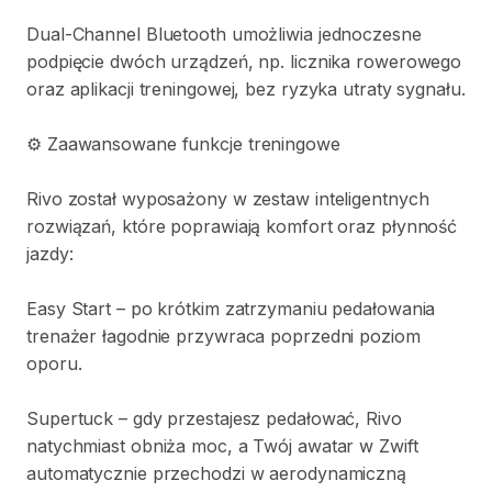
Dual-Channel
Bluetooth
umożliwia
jednoczesne
podpięcie
dwóch
urządzeń
​,​
np.
licznika
rowerowego
oraz
aplikacji
treningowej
​,​
bez
ryzyka
utraty
sygnału.
⚙️
Zaawansowane
funkcje
treningowe
Rivo
został
wyposażony
w
zestaw
inteligentnych
rozwiązań
​,​
które
poprawiają
komfort
oraz
płynność
jazdy:
Easy
Start
–
po
krótkim
zatrzymaniu
pedałowania
trenażer
łagodnie
przywraca
poprzedni
poziom
oporu.
Supertuck
–
gdy
przestajesz
pedałować
​,​
Rivo
natychmiast
obniża
moc
​,​
a
Twój
awatar
w
Zwift
automatycznie
przechodzi
w
aerodynamiczną