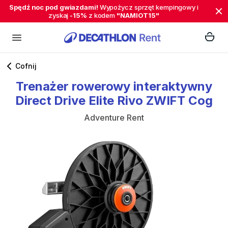
Spędź noc pod gwiazdami!
Wypożycz sprzęt kempingowy i
zyskaj
-15%
z kodem
"NAMIOT15"
Cofnij
Trenażer
rowerowy
interaktywny
Direct
Drive
Elite
Rivo
ZWIFT
Cog
Adventure Rent