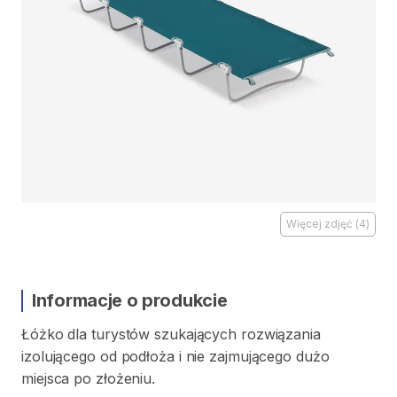
Więcej zdjęć
(
4
)
Informacje o produkcie
Łóżko
dla
turystów
szukających
rozwiązania
izolującego
od
podłoża
i
nie
zajmującego
dużo
miejsca
po
złożeniu.