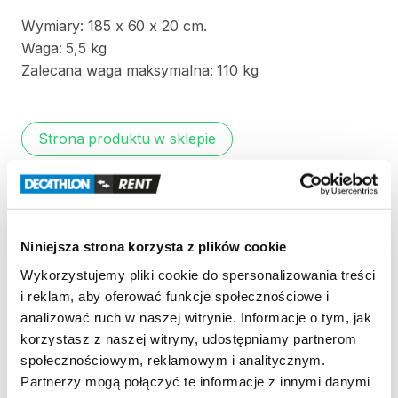
Wymiary:
185
x
60
x
20
cm.
Waga:
5
​,​
5
kg
Zalecana
waga
maksymalna:
110
kg
Strona produktu w sklepie
Zasady wypożyczenia
REGULAMIN
Niniejsza strona korzysta z plików cookie
Wykorzystujemy pliki cookie do spersonalizowania treści
Regulamin wypożyczalni
i reklam, aby oferować funkcje społecznościowe i
analizować ruch w naszej witrynie. Informacje o tym, jak
korzystasz z naszej witryny, udostępniamy partnerom
KAUCJA
społecznościowym, reklamowym i analitycznym.
Partnerzy mogą połączyć te informacje z innymi danymi
Nie pobieramy kaucji za wypożyczenie tego