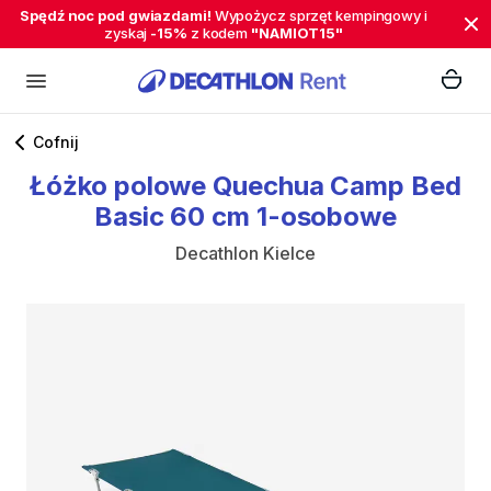
Spędź noc pod gwiazdami!
Wypożycz sprzęt kempingowy i
zyskaj
-15%
z kodem
"NAMIOT15"
Cofnij
Łóżko
polowe
Quechua
Camp
Bed
Basic
60
cm
1-osobowe
Decathlon Kielce