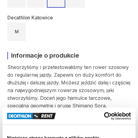
Decathlon Katowice
M
Informacje o produkcie
Stworzyliśmy
i
przetestowaliśmy
ten
rower
szosowy
do
regularnej
jazdy.
Zapewni
on
duży
komfort
do
dłuższej
i
dalszej
jazdy.
Możesz
jeździć
dalej
i
częściej
na
najwygodniejszym
rowerze
szosowym
​,​
jaki
stworzyliśmy.
Doceń
jego
hamulce
tarczowe
​,​
specjalną
geometrię
i
grupę
Shimano
Sora.
Rozm.
L
od
180
do
188
cm
wzrostu
Opony
700x28
Niniejsza strona korzysta z plików cookie