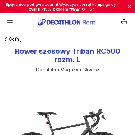
Spędź noc pod gwiazdami!
Wypożycz sprzęt kempingowy i
zyskaj
-15%
z kodem
"NAMIOT15"
Cofnij
Rower
szosowy
Triban
RC500
rozm.
L
Decathlon Magazyn Gliwice