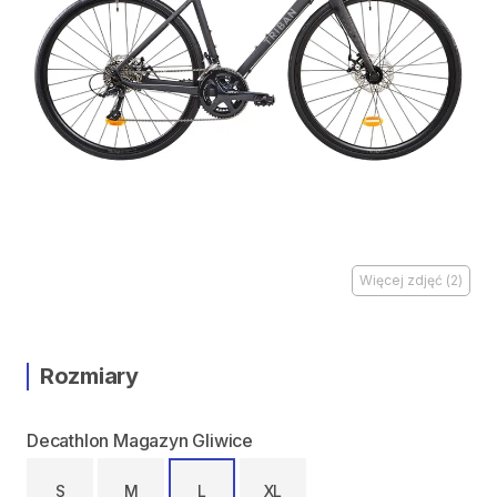
Więcej zdjęć
(
2
)
Rozmiary
Decathlon Magazyn Gliwice
S
M
L
XL