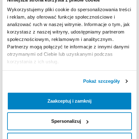
Strona produktu w sklepie
Wykorzystujemy pliki cookie do spersonalizowania treści
i reklam, aby oferować funkcje społecznościowe i
analizować ruch w naszej witrynie. Informacje o tym, jak
Zasady wypożyczenia
korzystasz z naszej witryny, udostępniamy partnerom
społecznościowym, reklamowym i analitycznym.
REGULAMIN
Partnerzy mogą połączyć te informacje z innymi danymi
otrzymanymi od Ciebie lub uzyskanymi podczas
Regulamin wypożyczalni
korzystania z ich usług.
KAUCJA
Pokaż szczegóły
Nie pobieramy kaucji za wypożyczenie tego
produktu
Zaakceptuj i zamknij
Spersonalizuj
ODBIÓR I ZWROT SPRZĘTU
Poniedziałek: 7:30 - 21:00