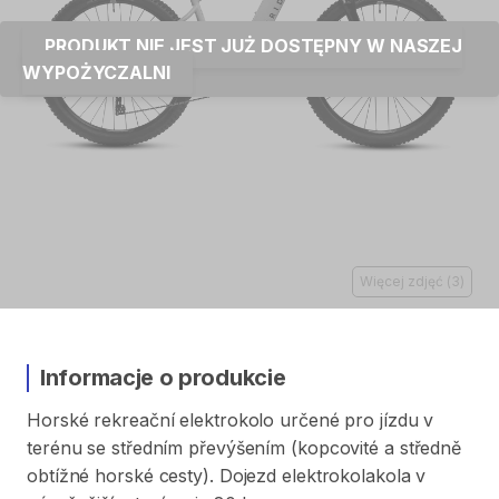
PRODUKT NIE JEST JUŻ DOSTĘPNY W NASZEJ
WYPOŻYCZALNI
Więcej zdjęć
(
3
)
Informacje o produkcie
Horské
rekreační
elektrokolo
určené
pro
jízdu
v
terénu
se
středním
převýšením
(kopcovité
a
středně
obtížné
horské
cesty).
Dojezd
elektrokolakola
v