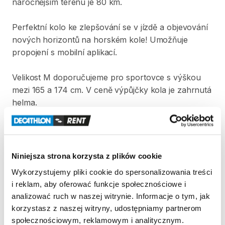
náročnějším
terénu
je
80
km.
Perfektní
kolo
ke
zlepšování
se
v
jízdě
a
objevování
nových
horizontů
na
horském
kole!
Umožňuje
propojení
s
mobilní
aplikací.
Velikost
M
doporučujeme
pro
sportovce
s
výškou
mezi
165
a
174
cm.
V
ceně
výpůjčky
kola
je
zahrnutá
helma.
Pro
vypůjčení
kola
je
vyžadována
vratná
záloha
ve
výši
5
000
Kč.
Niniejsza strona korzysta z plików cookie
Strona produktu w sklepie
Wykorzystujemy pliki cookie do spersonalizowania treści
i reklam, aby oferować funkcje społecznościowe i
analizować ruch w naszej witrynie. Informacje o tym, jak
Zasady wypożyczenia
korzystasz z naszej witryny, udostępniamy partnerom
społecznościowym, reklamowym i analitycznym.