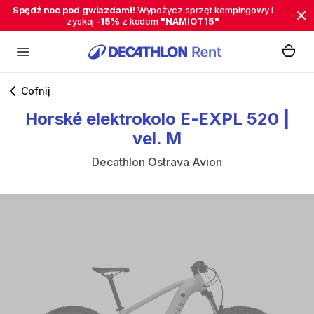
Spędź noc pod gwiazdami!
Wypożycz sprzęt kempingowy i
zyskaj
-15%
z kodem
"NAMIOT15"
Cofnij
Horské
elektrokolo
E-EXPL
520
|
vel.
M
Decathlon Ostrava Avion