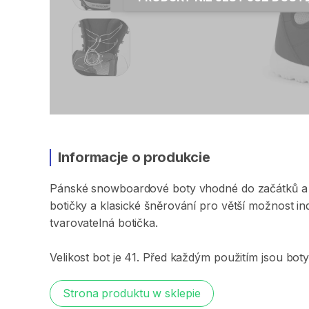
Informacje o produkcie
Pánské
snowboardové
boty
vhodné
do
začátků
a
botičky
a
klasické
šněrování
pro
větší
možnost
in
tvarovatelná
botička.
Velikost
bot
je
41.
Před
každým
použitím
jsou
bot
Strona produktu w sklepie