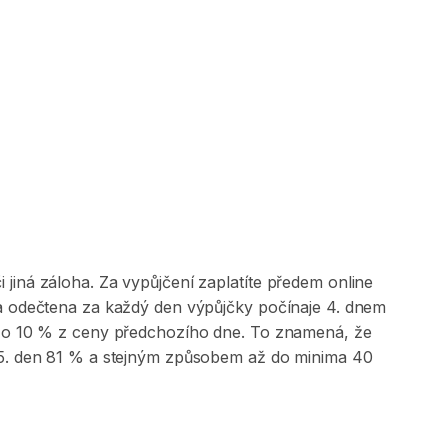
jiná záloha. Za vypůjčení zaplatíte předem online
 a odečtena za každý den výpůjčky počínaje 4. dnem
na o 10 % z ceny předchozího dne. To znamená, že
, 5. den 81 % a stejným způsobem až do minima 40