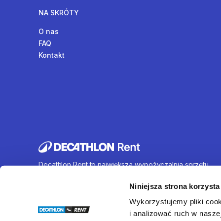
NA SKRÓTY
O nas
FAQ
Kontakt
Decathlon Rent to największa wypożyczalnia sprzętu
sportowego działająca na terenie całej Polski. Oferujem
wynajem rowerów, sprzętu turystycznego, sprzętu do
Niniejsza strona korzysta
sportów wodnych i wielu innych. U nas każdy znajdzie c
Wykorzystujemy pliki cook
dla siebie.
i analizować ruch w naszej