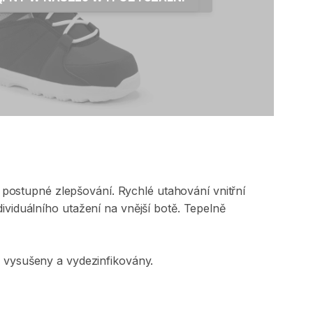
postupné
zlepšování.
Rychlé
utahování
vnitřní
dividuálního
utažení
na
vnější
botě.
Tepelně
y
vysušeny
a
vydezinfikovány.