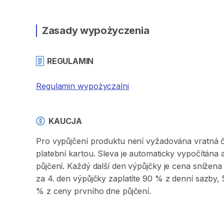
Zasady wypożyczenia
REGULAMIN
Regulamin wypożyczalni
KAUCJA
Pro vypůjčení produktu není vyžadována vratná či 
platební kartou. Sleva je automaticky vypočítána
půjčení. Každý další den výpůjčky je cena sníže
za 4. den výpůjčky zaplatíte 90 % z denní sazby
% z ceny prvního dne půjčení.