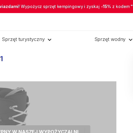
wiazdami!
Wypożycz sprzęt kempingowy i zyskaj
-15%
z kodem
Sprzęt turystyczny
Sprzęt wodny
1
TĘPNY W NASZEJ WYPOŻYCZALNI