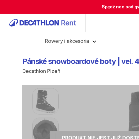
Spędź noc pod g
Cofnij
Rowery i akcesoria
Pánské
snowboardové
boty
|
vel.
4
Decathlon Plzeň
PRODUKT NIE JEST JUŻ DOS