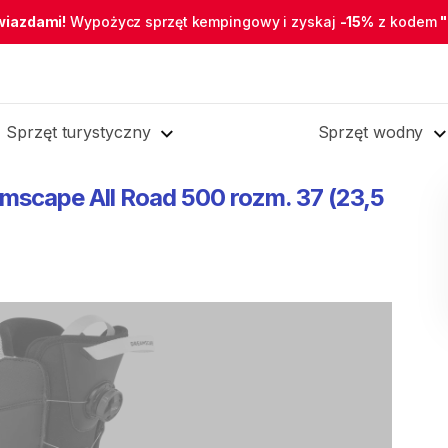
wiazdami!
Wypożycz sprzęt kempingowy i zyskaj
-15%
z kodem
Sprzęt turystyczny
Sprzęt wodny
amscape
All
Road
500
rozm.
37
(23
​,​
5