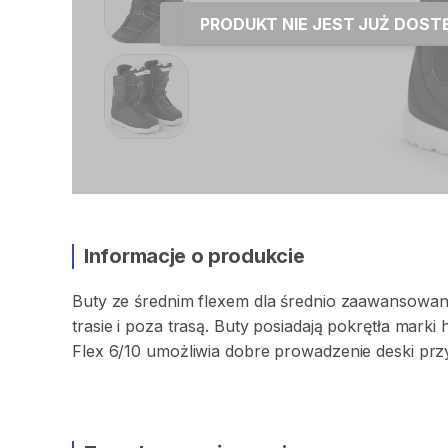
PRODUKT NIE JEST JUŻ DOS
Informacje o produkcie
Buty
ze
średnim
flexem
dla
średnio
zaawansowan
trasie
i
poza
trasą.
Buty
posiadają
pokrętła
marki
Flex
6
​/​
10
umożliwia
dobre
prowadzenie
deski
prz