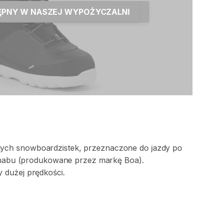
TĘPNY W NASZEJ WYPOŻYCZALNI
ych
snowboardzistek
​,​
przeznaczone
do
jazdy
po
habu
(produkowane
przez
markę
Boa).
y
dużej
prędkości.