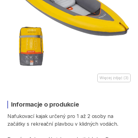
Więcej zdjęć
(
3
)
Informacje o produkcie
Nafukovací
kajak
určený
pro
1
až
2
osoby
na
začátky
s
rekreační
plavbou
v
klidných
vodách.