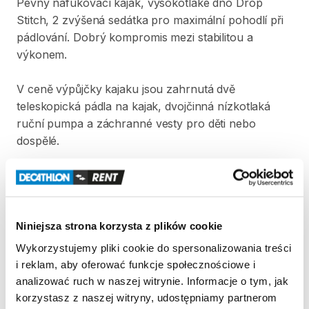
Pevný
nafukovací
kajak​​​​
​,​
vysokotlaké
dno
Drop
Stitch​​​​
​,​
2
zvýšená
sedátka
pro
maximální
pohodlí
při
pádlování.
Dobrý
kompromis
mezi
stabilitou
a
výkonem.
V
ceně
výpůjčky
kajaku
jsou
zahrnutá
dvě
teleskopická
pádla
na
kajak​
​,​
dvojčinná
nízkotlaká
ruční
pumpa
a
záchranné
vesty
pro
děti
nebo
dospělé.
Strona produktu w sklepie
Zasady wypożyczenia
Niniejsza strona korzysta z plików cookie
Wykorzystujemy pliki cookie do spersonalizowania treści
REGULAMIN
i reklam, aby oferować funkcje społecznościowe i
analizować ruch w naszej witrynie. Informacje o tym, jak
Regulamin wypożyczalni
korzystasz z naszej witryny, udostępniamy partnerom