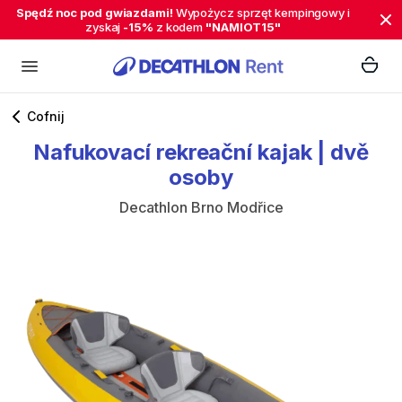
Spędź noc pod gwiazdami!
Wypożycz sprzęt kempingowy i
zyskaj
-15%
z kodem
"NAMIOT15"
Cofnij
Nafukovací
rekreační
kajak
|
dvě
osoby
Decathlon Brno Modřice