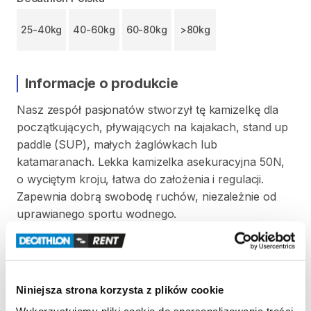
25-40kg
40-60kg
60-80kg
>80kg
Informacje o produkcie
Nasz
zespół
pasjonatów
stworzył
tę
kamizelkę
dla
początkujących​
​,​
pływających
na
kajakach​
​,​
stand
up
paddle
(SUP)​
​,​
małych
żaglówkach
lub
katamaranach.
Lekka
kamizelka
asekuracyjna
50N​
​,​
o
wyciętym
kroju​
​,​
łatwa
do
założenia
i
regulacji.
Zapewnia
dobrą
swobodę
ruchów​
​,​
niezależnie
od
uprawianego
sportu
wodnego.
Kamizelka
przeznaczona
dla
osób
o
wadze
ponad
80
kg.
Niniejsza strona korzysta z plików cookie
Strona produktu w sklepie