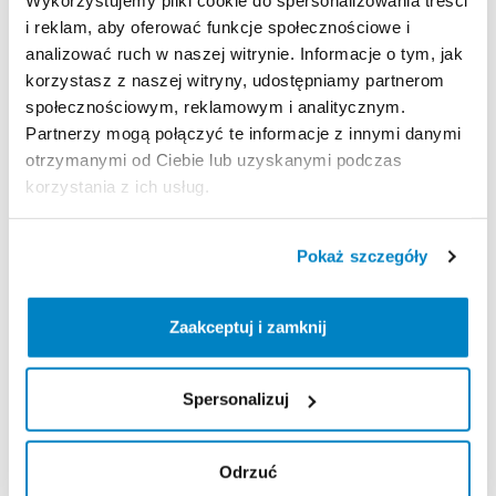
Wykorzystujemy pliki cookie do spersonalizowania treści
i reklam, aby oferować funkcje społecznościowe i
analizować ruch w naszej witrynie. Informacje o tym, jak
Zasady wypożyczenia
korzystasz z naszej witryny, udostępniamy partnerom
społecznościowym, reklamowym i analitycznym.
REGULAMIN
Partnerzy mogą połączyć te informacje z innymi danymi
otrzymanymi od Ciebie lub uzyskanymi podczas
Regulamin wypożyczalni
korzystania z ich usług.
KAUCJA
Pokaż szczegóły
Nie pobieramy kaucji za wypożyczenie tego
produktu
Zaakceptuj i zamknij
ODBIÓR I ZWROT SPRZĘTU
Spersonalizuj
Poniedziałek: 10:00 - 21:00
Wtorek: 10:00 - 21:00
Odrzuć