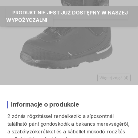
PRODUKT NIE JEST JUŻ DOSTĘPNY W NASZEJ
WYPOŻYCZALNI
Więcej zdjęć
(
4
)
Informacje o produkcie
2
zónás
rögzítéssel
rendelkezik:
a
sípcsontnál
található
pánt
gondoskodik
a
bakancs
merevségéről
​,​
a
szabályzókerékkel
és
a
kábellel
műkodő
rögzítés