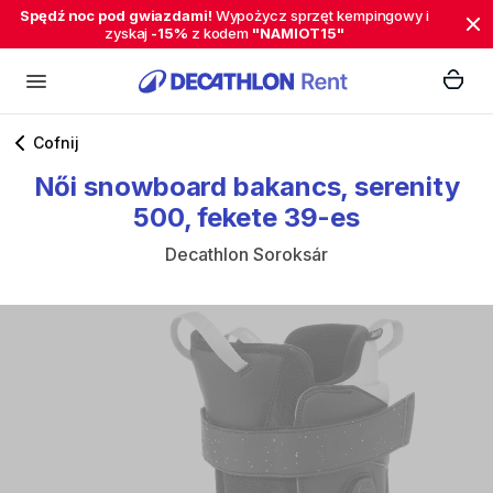
Spędź noc pod gwiazdami!
Wypożycz sprzęt kempingowy i
zyskaj
-15%
z kodem
"NAMIOT15"
Cofnij
Női
snowboard
bakancs
​,​
serenity
500
​,​
fekete
39-es
Decathlon Soroksár