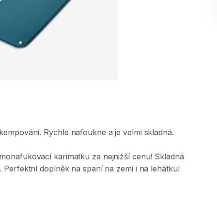
kempování.
Rychle
nafoukne
a
je
velmi
skladná.
monafukovací
karimatku
za
nejnižší
cenu!
Skladná
.
Perfektní
doplněk
na
spaní
na
zemi
i
na
lehátku!