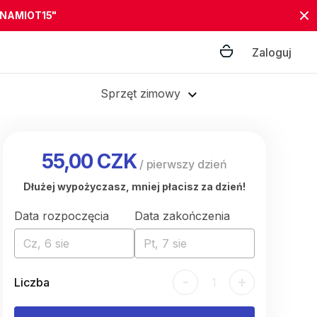
"NAMIOT15"
Zaloguj
Sprzęt zimowy
55,00 CZK
/
pierwszy dzień
Dłużej wypożyczasz, mniej płacisz za dzień!
Data rozpoczęcia
Data zakończenia
Cz, 6 sie
Pt, 7 sie
-
+
Liczba
1