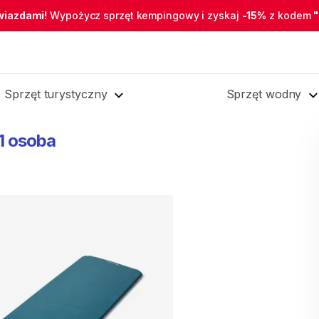
wiazdami!
Wypożycz sprzęt kempingowy i zyskaj
-15%
z kodem
Sprzęt turystyczny
Sprzęt wodny
1
osoba