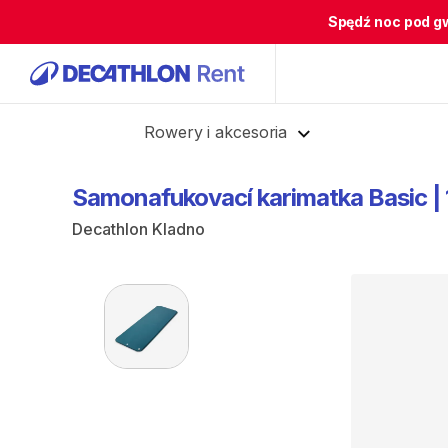
Spędź noc pod g
Cofnij
Rowery i akcesoria
Samonafukovací
karimatka
Basic
|
Decathlon Kladno