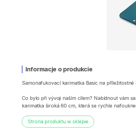
Informacje o produkcie
Samonafukovací
karimatka
Basic
na
příležitostné
Co
bylo
při
vývoji
naším
cílem?
Nabídnout
vám
sa
karimatka
široká
60
cm
​,​
která
se
rychle
nafoukne
Strona produktu w sklepie