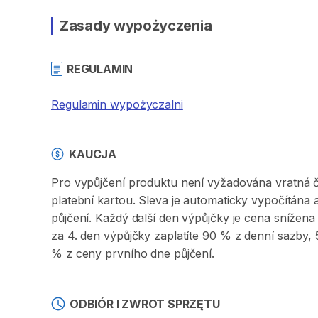
Zasady wypożyczenia
REGULAMIN
Regulamin wypożyczalni
KAUCJA
Pro vypůjčení produktu není vyžadována vratná či 
platební kartou. Sleva je automaticky vypočítána
půjčení. Každý další den výpůjčky je cena sníže
za 4. den výpůjčky zaplatíte 90 % z denní sazby
% z ceny prvního dne půjčení.
ODBIÓR I ZWROT SPRZĘTU