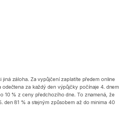
jiná záloha. Za vypůjčení zaplatíte předem online
 a odečtena za každý den výpůjčky počínaje 4. dnem
na o 10 % z ceny předchozího dne. To znamená, že
, 5. den 81 % a stejným způsobem až do minima 40