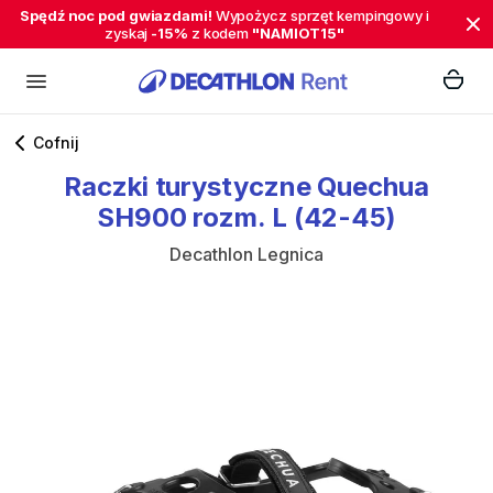
Spędź noc pod gwiazdami!
Wypożycz sprzęt kempingowy i
zyskaj
-15%
z kodem
"NAMIOT15"
Cofnij
Raczki
turystyczne
Quechua
SH900
rozm.
L
(42-45)
Decathlon Legnica