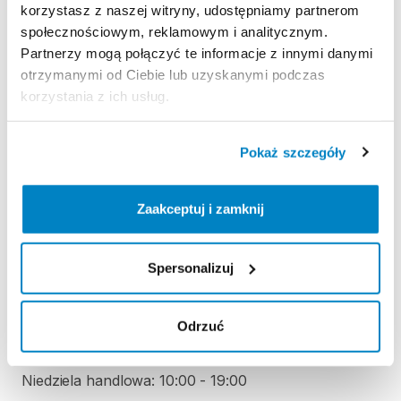
korzystasz z naszej witryny, udostępniamy partnerom
Regulamin wypożyczalni
społecznościowym, reklamowym i analitycznym.
Partnerzy mogą połączyć te informacje z innymi danymi
otrzymanymi od Ciebie lub uzyskanymi podczas
KAUCJA
korzystania z ich usług.
Nie pobieramy kaucji za wypożyczenie tego
produktu
Pokaż szczegóły
Zaakceptuj i zamknij
ODBIÓR I ZWROT SPRZĘTU
Poniedziałek: 10:00 - 20:00
Wtorek: 10:00 - 20:00
Spersonalizuj
Środa: 10:00 - 20:00
Czwartek: 10:00 - 20:00
Odrzuć
Piątek: 10:00 - 20:00
Sobota: 10:00 - 20:00
Niedziela handlowa: 10:00 - 19:00