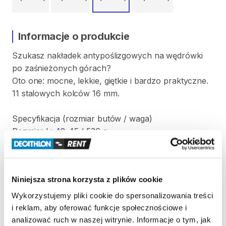
Informacje o produkcie
Szukasz
nakładek
antypoślizgowych
na
wędrówki
po
zaśnieżonych
górach?
Oto
one:
mocne​
​,​
lekkie​
​,​
giętkie
i
bardzo
praktyczne.
11
stalowych
kolców
16
mm.
Specyfikacja
(rozmiar
butów
​/​
waga)
Rozmiar
L:
42-45
​/​
536
g
Strona produktu w sklepie
Niniejsza strona korzysta z plików cookie
Zasady wypożyczenia
Wykorzystujemy pliki cookie do spersonalizowania treści
i reklam, aby oferować funkcje społecznościowe i
REGULAMIN
analizować ruch w naszej witrynie. Informacje o tym, jak