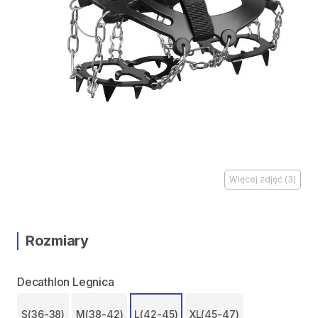
Więcej zdjęć
(
3
)
Rozmiary
Decathlon Legnica
S(36-38)
M(38-42)
L(42-45)
XL(45-47)