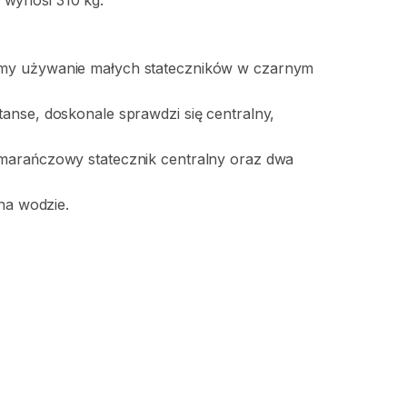
wynosi
310
kg.
amy
używanie
małych
stateczników
w
czarnym
tanse
​,​
doskonale
sprawdzi
się
centralny
​,​
marańczowy
statecznik
centralny
oraz
dwa
na
wodzie.