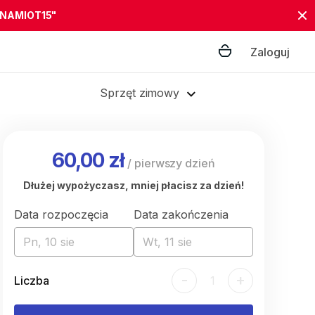
"NAMIOT15"
Zaloguj
Sprzęt zimowy
60,00 zł
/
pierwszy dzień
Dłużej wypożyczasz, mniej płacisz za dzień!
Data rozpoczęcia
Data zakończenia
Pn, 10 sie
Wt, 11 sie
-
+
Liczba
1