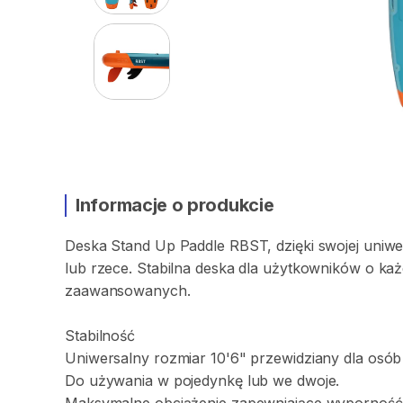
Informacje o produkcie
Deska
Stand
Up
Paddle
RBST
​,​
dzięki
swojej
uniwe
lub
rzece.
Stabilna
deska
dla
użytkowników
o
ka
zaawansowanych.
Stabilność
Uniwersalny
rozmiar
10'6"
przewidziany
dla
osób
Do
używania
w
pojedynkę
lub
we
dwoje.