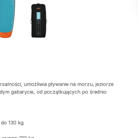
rsalności
​,​
umożliwia
pływanie
na
morzu
​,​
jeziorze
żdym
gabarycie
​,​
od
początkujących
po
średnio
do
130
kg.