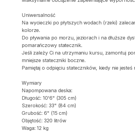
Maksymalne
obciążenie
zapewniające
wyporność
Uniwersalność
Na
wycieczki
po
płytszych
wodach
(rzeki)
zalec
kolorze.
Do
pływania
po
morzu
​,​
jeziorach
i
na
dłuższe
dys
pomarańczowy
statecznik.
Jeśli
zależy
Ci
na
utrzymaniu
kursu
​,​
zamontuj
po
mniejsze
stateczniki
boczne.
Pamiętaj
o
odpięciu
stateczników
​,​
kiedy
nie
jesteś
Wymiary
Napompowana
deska:
Długość:
10'6"
(305
cm)
Szerokość:
33"
(84
cm)
Grubość:
6"
(15
cm)
Objętość:
320
litrów
Waga:
12
kg