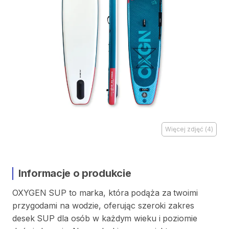
Więcej zdjęć
(
4
)
Informacje o produkcie
OXYGEN
SUP
to
marka
​,​
która
podąża
za
twoimi
przygodami
na
wodzie
​,​
oferując
szeroki
zakres
desek
SUP
dla
osób
w
każdym
wieku
i
poziomie