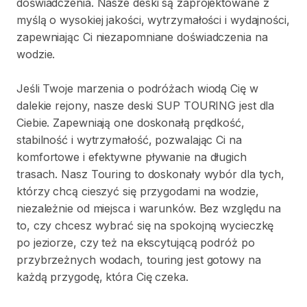
doświadczenia.
Nasze
deski
są
zaprojektowane
z
myślą
o
wysokiej
jakości
​,​
wytrzymałości
i
wydajności
​,​
zapewniając
Ci
niezapomniane
doświadczenia
na
wodzie.
Jeśli
Twoje
marzenia
o
podróżach
wiodą
Cię
w
dalekie
rejony
​,​
nasze
deski
SUP
TOURING
jest
dla
Ciebie.
Zapewniają
one
doskonałą
prędkość
​,​
stabilność
i
wytrzymałość
​,​
pozwalając
Ci
na
komfortowe
i
efektywne
pływanie
na
długich
trasach.
Nasz
Touring
to
doskonały
wybór
dla
tych
​,​
którzy
chcą
cieszyć
się
przygodami
na
wodzie
​,​
niezależnie
od
miejsca
i
warunków.
Bez
względu
na
to
​,​
czy
chcesz
wybrać
się
na
spokojną
wycieczkę
po
jeziorze
​,​
czy
też
na
ekscytującą
podróż
po
przybrzeżnych
wodach
​,​
touring
jest
gotowy
na
każdą
przygodę
​,​
która
Cię
czeka.