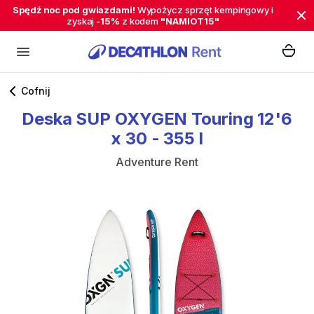
Spędź noc pod gwiazdami!
Wypożycz sprzęt kempingowy i
zyskaj
-15%
z kodem
"NAMIOT15"
Cofnij
Deska
SUP
OXYGEN
Touring
12'6
x
30
-
355
l
Adventure Rent