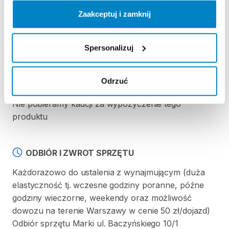
Ten sprzęt sportowy wypożyczany jest przez
Zaakceptuj i zamknij
wypożyczalnię partnerską. Zapoznaj się z jej
regulaminem wypożyczeń.
Spersonalizuj
Regulamin wypożyczalni
Odrzuć
KAUCJA
Nie pobieramy kaucji za wypożyczenie tego
produktu
ODBIÓR I ZWROT SPRZĘTU
Każdorazowo do ustalenia z wynajmującym (duża
elastyczność tj. wczesne godziny poranne, późne
godziny wieczorne, weekendy oraz możliwość
dowozu na terenie Warszawy w cenie 50 zł/dojazd)
Odbiór sprzętu Marki ul. Baczyńskiego 10/1