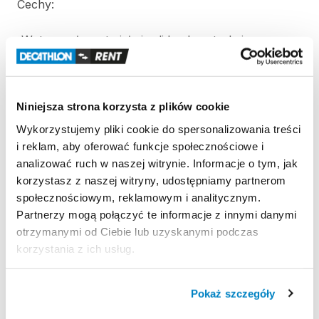
Cechy:
-Wytrzymałe
materiały
i
solidna
konstrukcja
-Pasek
na
ramię
do
przenoszenia
deski
-Wygodny
pokład
z
pianki
EVA
-Wygodne
rączki
do
przenoszenia
Niniejsza strona korzysta z plików cookie
-Pełny
komplet
(deska
​,​
wiosło
​,​
pompka
​,​
plecak
​,​
stateczniki)
Wykorzystujemy pliki cookie do spersonalizowania treści
i reklam, aby oferować funkcje społecznościowe i
analizować ruch w naszej witrynie. Informacje o tym, jak
Wyporność:
355
l
korzystasz z naszej witryny, udostępniamy partnerom
Rozmiar:
12'6
384
x
79
x
15
cm
społecznościowym, reklamowym i analitycznym.
Partnerzy mogą połączyć te informacje z innymi danymi
Idealna
dla
osób
do
130
kg
otrzymanymi od Ciebie lub uzyskanymi podczas
korzystania z ich usług.
Zasady wypożyczenia
Pokaż szczegóły
REGULAMIN