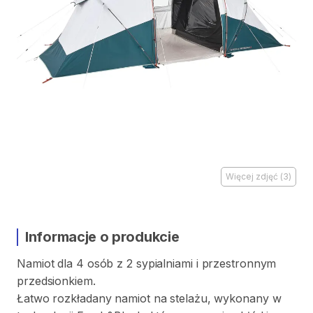
Więcej zdjęć
(
3
)
Informacje o produkcie
Namiot
dla
4
osób
z
2
sypialniami
i
przestronnym
przedsionkiem.
Łatwo
rozkładany
namiot
na
stelażu
​,​
wykonany
w