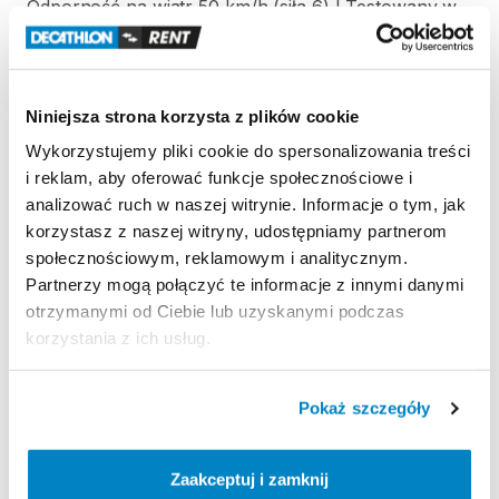
Odporność
na
wiatr
50
km
​/​
h
(siła
6)
|
Testowany
w
tunelu
aerodynamicznym
Wodoodporność
Niniejsza strona korzysta z plików cookie
Test
słupa
wody
(Schmerber):
Tropik
＞
2000
mm
​,​
Podłoga
＞
2400
mm.
Wykorzystujemy pliki cookie do spersonalizowania treści
i reklam, aby oferować funkcje społecznościowe i
Łatwość
transportu
analizować ruch w naszej witrynie. Informacje o tym, jak
Prostokątny
pokrowiec
|
60
x
30
x
30
cm
|
54
litry
|
korzystasz z naszej witryny, udostępniamy partnerom
12
​,​
5
kg
społecznościowym, reklamowym i analitycznym.
Partnerzy mogą połączyć te informacje z innymi danymi
otrzymanymi od Ciebie lub uzyskanymi podczas
korzystania z ich usług.
Strona produktu w sklepie
Pokaż szczegóły
Zasady wypożyczenia
REGULAMIN
Zaakceptuj i zamknij