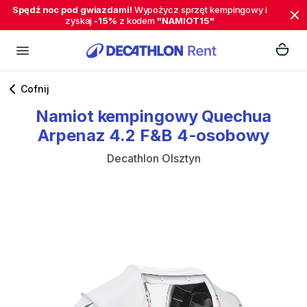
Spędź noc pod gwiazdami!
Wypożycz sprzęt kempingowy i
zyskaj
-15%
z kodem
"NAMIOT15"
Cofnij
Namiot
kempingowy
Quechua
Arpenaz
4.2
F&B
4-osobowy
Decathlon Olsztyn