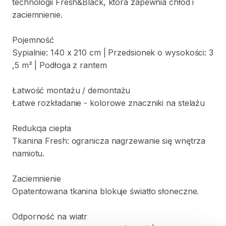
technologii
Fresh&Black
​,​
która
zapewnia
chłód
i
zaciemnienie.
Pojemność
Sypialnie:
140
x
210
cm
|
Przedsionek
o
wysokości:
3
,​
5
m²
|
Podłoga
z
rantem
Łatwość
montażu
​/​
demontażu
Łatwe
rozkładanie
-
kolorowe
znaczniki
na
stelażu
Redukcja
ciepła
Tkanina
Fresh:
ogranicza
nagrzewanie
się
wnętrza
namiotu.
Zaciemnienie
Opatentowana
tkanina
blokuje
światło
słoneczne.
Odporność
na
wiatr