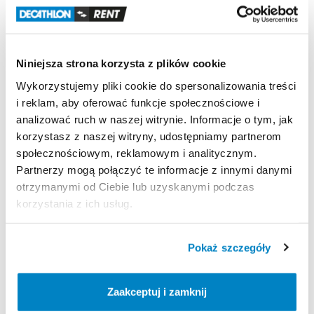
REGULAMIN
Ten sprzęt sportowy wypożyczany jest przez
Niniejsza strona korzysta z plików cookie
wypożyczalnię partnerską. Zapoznaj się z jej
Wykorzystujemy pliki cookie do spersonalizowania treści
regulaminem wypożyczeń.
i reklam, aby oferować funkcje społecznościowe i
analizować ruch w naszej witrynie. Informacje o tym, jak
Regulamin wypożyczalni
korzystasz z naszej witryny, udostępniamy partnerom
społecznościowym, reklamowym i analitycznym.
Partnerzy mogą połączyć te informacje z innymi danymi
KAUCJA
otrzymanymi od Ciebie lub uzyskanymi podczas
10% wartości roweru
korzystania z ich usług.
Pokaż szczegóły
ODBIÓR I ZWROT SPRZĘTU
Poniedziałek - Piątek: 10.00 - 18.00
Zaakceptuj i zamknij
Sobota: 10.00 - 14.00