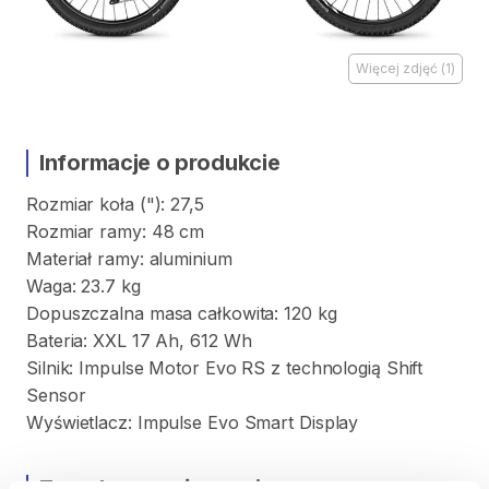
Więcej zdjęć
(
1
)
Informacje o produkcie
Rozmiar
koła
("):
27
​,​
5
Rozmiar
ramy:
48
cm
Materiał
ramy:
aluminium
Waga:
23.7
kg
Dopuszczalna
masa
całkowita:
120
kg
Bateria:
XXL
17
Ah
​,​
612
Wh
Silnik:
Impulse
Motor
Evo
RS
z
technologią
Shift
Sensor
Wyświetlacz:
Impulse
Evo
Smart
Display
Zasady wypożyczenia