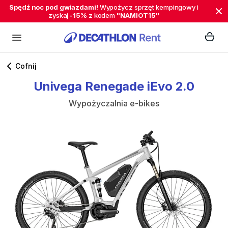
Spędź noc pod gwiazdami!
Wypożycz sprzęt kempingowy i
zyskaj
-15%
z kodem
"NAMIOT15"
Cofnij
Univega
Renegade
iEvo
2.0
Wypożyczalnia e-bikes