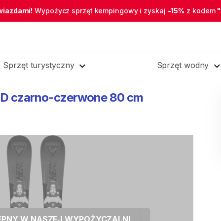
wiazdami!
Wypożycz sprzęt kempingowy i zyskaj
-15%
z kodem
Sprzęt turystyczny
Sprzęt wodny
ID
czarno-czerwone
80
cm
TĘPNY W NASZEJ WYPOŻYCZALNI