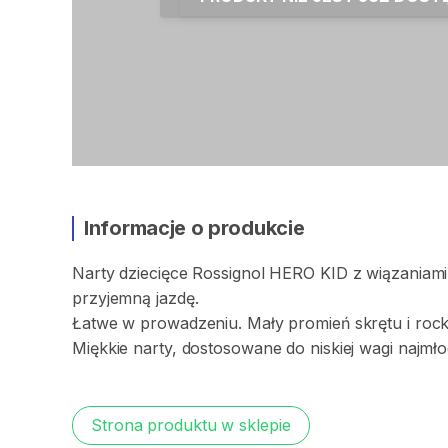
Informacje o produkcie
Narty
dziecięce
Rossignol
HERO
KID
z
wiązaniami
przyjemną
jazdę.
Łatwe
w
prowadzeniu.
Mały
promień
skrętu
i
roc
Miękkie
narty
​,​
dostosowane
do
niskiej
wagi
najmł
Strona produktu w sklepie