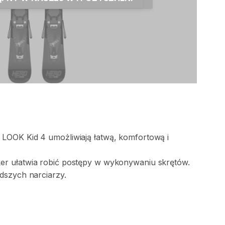
LOOK
Kid
4
umożliwiają
łatwą
​,​
komfortową
i
ker
ułatwia
robić
postępy
w
wykonywaniu
skrętów.
odszych
narciarzy.