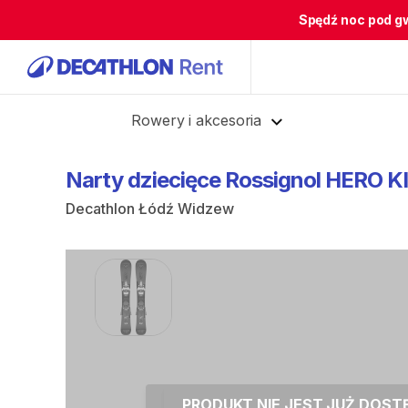
Spędź noc pod g
Cofnij
Rowery i akcesoria
Narty
dziecięce
Rossignol
HERO
K
Decathlon Łódź Widzew
PRODUKT NIE JEST JUŻ DOS