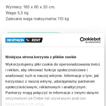
Wymiary:
185
x
60
x
20
cm.
Waga:
5
​,​
5
kg
Zalecana
waga
maksymalna:
110
kg
Strona produktu w sklepie
Zasady wypożyczenia
Niniejsza strona korzysta z plików cookie
Wykorzystujemy pliki cookie do spersonalizowania treści
REGULAMIN
i reklam, aby oferować funkcje społecznościowe i
analizować ruch w naszej witrynie. Informacje o tym, jak
Regulamin wypożyczalni
korzystasz z naszej witryny, udostępniamy partnerom
społecznościowym, reklamowym i analitycznym.
Partnerzy mogą połączyć te informacje z innymi danymi
KAUCJA
otrzymanymi od Ciebie lub uzyskanymi podczas
Nie pobieramy kaucji za wypożyczenie tego
korzystania z ich usług.