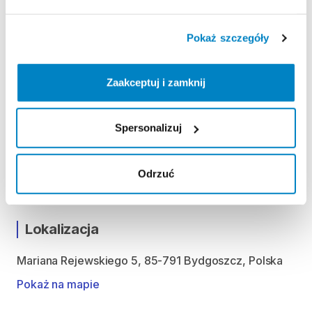
produktu
Pokaż szczegóły
ODBIÓR I ZWROT SPRZĘTU
Poniedziałek: 10:00 - 20:30
Zaakceptuj i zamknij
Wtorek: 10:00 - 20:30
Środa: 10:00 - 20:30
Spersonalizuj
Czwartek: 10:00 - 20:30
Piątek: 10:00 - 20:30
Sobota: 10:00 - 20:30
Odrzuć
Niedziela handlowa: 10:00 - 19:30
Lokalizacja
Mariana Rejewskiego 5, 85-791 Bydgoszcz, Polska
Pokaż na mapie