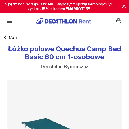
Spędź noc pod gwiazdami!
Wypożycz sprzęt kempingowy i
zyskaj
-15%
z kodem
"NAMIOT15"
Cofnij
Łóżko
polowe
Quechua
Camp
Bed
Basic
60
cm
1-osobowe
Decathlon Bydgoszcz