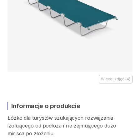
Więcej zdjęć
(
4
)
Informacje o produkcie
Łóżko
dla
turystów
szukających
rozwiązania
izolującego
od
podłoża
i
nie
zajmującego
dużo
miejsca
po
złożeniu.