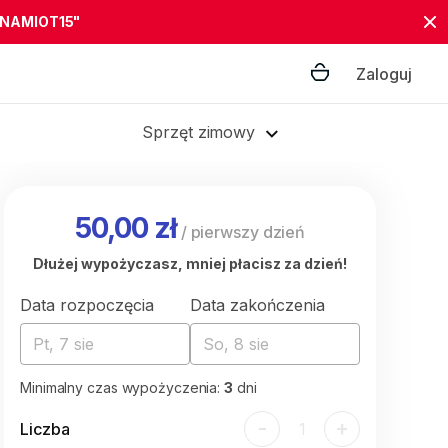
"NAMIOT15"
Zaloguj
Sprzęt zimowy
50,00 zł
/
pierwszy dzień
Dłużej wypożyczasz, mniej płacisz za dzień!
Data rozpoczęcia
Data zakończenia
Pt, 7 sie
So, 8 sie
Minimalny czas wypożyczenia:
3
dni
-
+
Liczba
1