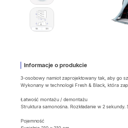
Informacje o produkcie
3-osobowy
namiot
zaprojektowany
tak
​,​
aby
go
s
Wykonany
w
technologii
Fresh
&
Black
​,​
która
zap
Łatwość
montażu
​/​
demontażu
Struktura
samonośna.
Rozkładanie
w
2
sekundy.
Pojemność