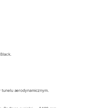
Black.
w
tunelu
aerodynamicznym.