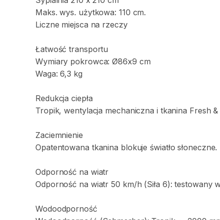
Sypialnia
210
x
210
cm
Maks.
wys.
użytkowa:
110
cm.
Liczne
miejsca
na
rzeczy
Łatwość
transportu
Wymiary
pokrowca:
Ø86x9
cm
Waga:
6
​,​
3
kg
Redukcja
ciepła
Tropik
​,​
wentylacja
mechaniczna
i
tkanina
Fresh
&
Zaciemnienie
Opatentowana
tkanina
blokuje
światło
słoneczne.
Odporność
na
wiatr
Odporność
na
wiatr
50
km
​/​
h
(Siła
6):
testowany
Wodoodporność