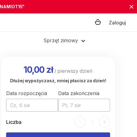
"NAMIOT15"
Zaloguj
Sprzęt zimowy
10,00 zł
/
pierwszy dzień
Dłużej wypożyczasz, mniej płacisz za dzień!
Data rozpoczęcia
Data zakończenia
Cz, 6 sie
Pt, 7 sie
-
+
Liczba
1