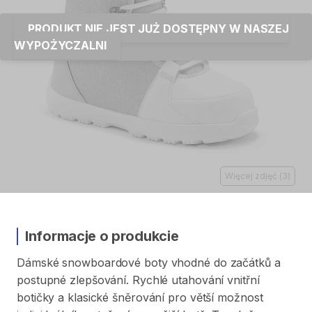
PRODUKT NIE JEST JUŻ DOSTĘPNY W NASZEJ
WYPOŻYCZALNI
Więcej zdjęć
(
3
)
Informacje o produkcie
Dámské
snowboardové
boty
vhodné
do
začátků
a
postupné
zlepšování.
Rychlé
utahování
vnitřní
botičky
a
klasické
šněrování
pro
větší
možnost