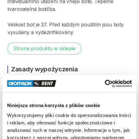
individuálního
utažení
na
vnější
botě.
Tepelně
tvarovatelná
botička.
Velikost
bot
je
37.
Před
každým
použitím
jsou
boty
vysušeny
a
vydezinfikovány.
Strona produktu w sklepie
Zasady wypożyczenia
REGULAMIN
Regulamin wypożyczalni
Niniejsza strona korzysta z plików cookie
Wykorzystujemy pliki cookie do spersonalizowania treści
KAUCJA
i reklam, aby oferować funkcje społecznościowe i
analizować ruch w naszej witrynie. Informacje o tym, jak
Pro vypůjčení produktu není vyžadována vratná či
korzystasz z naszej witryny, udostępniamy partnerom