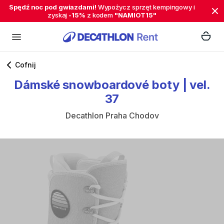
Spędź noc pod gwiazdami!
Wypożycz sprzęt kempingowy i
zyskaj
-15%
z kodem
"NAMIOT15"
Cofnij
Dámské
snowboardové
boty
|
vel.
37
Decathlon Praha Chodov