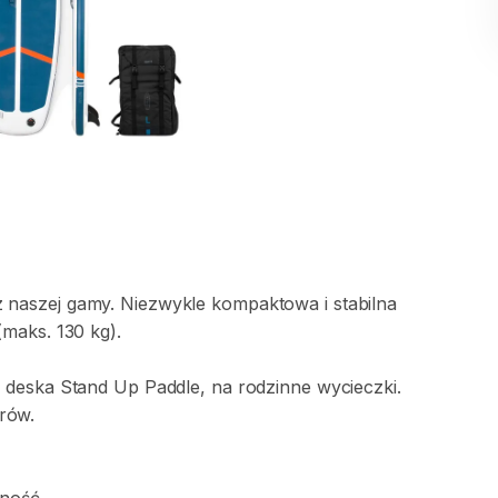
z
naszej
gamy.
Niezwykle
kompaktowa
i
stabilna
(maks.
130
kg).
a
deska
Stand
Up
Paddle
​,​
na
rodzinne
wycieczki.
trów.