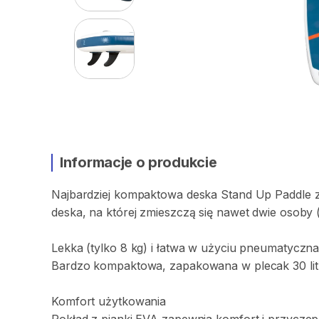
Informacje o produkcie
Najbardziej
kompaktowa
deska
Stand
Up
Paddle
deska
​,​
na
której
zmieszczą
się
nawet
dwie
osoby
Lekka
(tylko
8
kg)
i
łatwa
w
użyciu
pneumatyczn
Bardzo
kompaktowa
​,​
zapakowana
w
plecak
30
li
Komfort
użytkowania