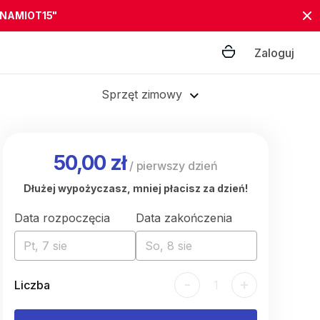
"NAMIOT15"
Zaloguj
Sprzęt zimowy
50,00 zł
/
pierwszy dzień
Dłużej wypożyczasz, mniej płacisz za dzień!
Data rozpoczęcia
Data zakończenia
Pt, 7 sie
So, 8 sie
-
+
Liczba
1