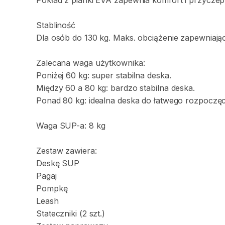
Pokład
z
pianki
EVA
zapewnia
komfort
i
przyczep
Stabliność
Dla
osób
do
130
kg.
Maks.
obciążenie
zapewniają
Zalecana
waga
użytkownika:
Poniżej
60
kg:
super
stabilna
deska.
Między
60
a
80
kg:
bardzo
stabilna
deska.
Ponad
80
kg:
idealna
deska
do
łatwego
rozpoczęc
Waga
SUP-a:
8
kg
Zestaw
zawiera:
Deskę
SUP
Pagaj
Pompkę
Leash
Stateczniki
(2
szt.)