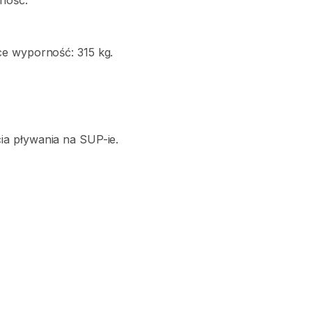
ność.
ce
wyporność:
315
kg.
ia
pływania
na
SUP-ie.