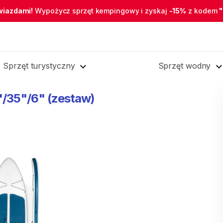
wiazdami!
Wypożycz sprzęt kempingowy i zyskaj
-15%
z kodem
Sprzęt turystyczny
Sprzęt wodny
'
​/​
35"
​/​
6"
(zestaw)