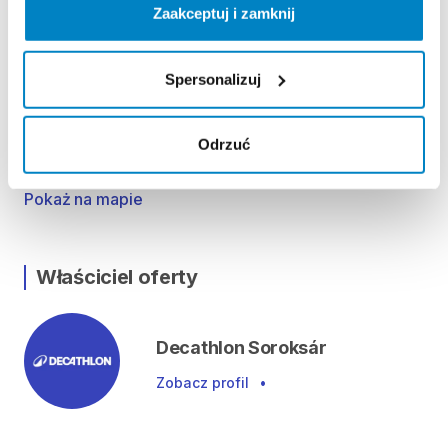
Péntek 09:00 - 19:00
Zaakceptuj i zamknij
Szombat 09:00 - 19:00
Vasárnap 9:00 - 18:00
Spersonalizuj
Lokalizacja
Odrzuć
Budapest, Bevásárló u. 2, 1239 Magyarország
Pokaż na mapie
Właściciel oferty
Decathlon Soroksár
Zobacz profil
•