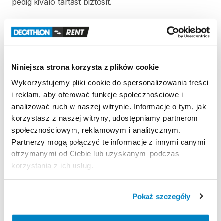
pedig
kiváló
tartást
biztosít.
Strona produktu w sklepie
Niniejsza strona korzysta z plików cookie
Zasady wypożyczenia
Wykorzystujemy pliki cookie do spersonalizowania treści
i reklam, aby oferować funkcje społecznościowe i
REGULAMIN
analizować ruch w naszej witrynie. Informacje o tym, jak
korzystasz z naszej witryny, udostępniamy partnerom
Regulamin wypożyczalni
społecznościowym, reklamowym i analitycznym.
Partnerzy mogą połączyć te informacje z innymi danymi
otrzymanymi od Ciebie lub uzyskanymi podczas
ODBIÓR I ZWROT SPRZĘTU
korzystania z ich usług.
Hétfő 09:00 - 19:00
Kedd 09:00 - 19:00
Pokaż szczegóły
Szerda 09:00 - 19:00
Csütörtök 09:00 - 19:00