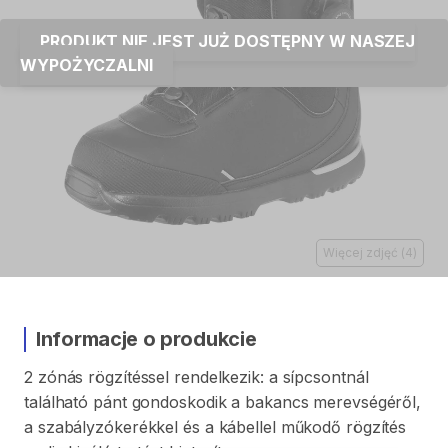
PRODUKT NIE JEST JUŻ DOSTĘPNY W NASZEJ
WYPOŻYCZALNI
Więcej zdjęć
(
4
)
Informacje o produkcie
2
zónás
rögzítéssel
rendelkezik:
a
sípcsontnál
található
pánt
gondoskodik
a
bakancs
merevségéről
​,​
a
szabályzókerékkel
és
a
kábellel
műkodő
rögzítés