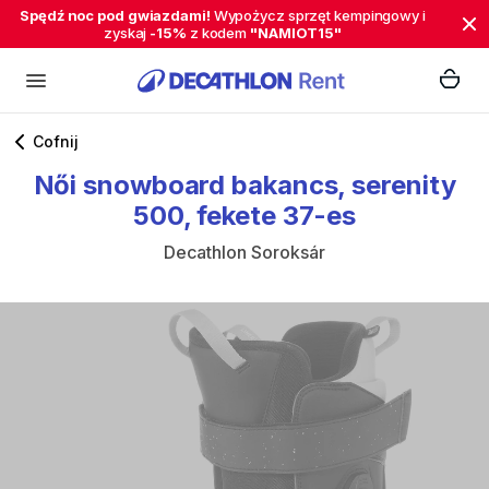
Spędź noc pod gwiazdami!
Wypożycz sprzęt kempingowy i
zyskaj
-15%
z kodem
"NAMIOT15"
Cofnij
Női
snowboard
bakancs
​,​
serenity
500
​,​
fekete
37-es
Decathlon Soroksár