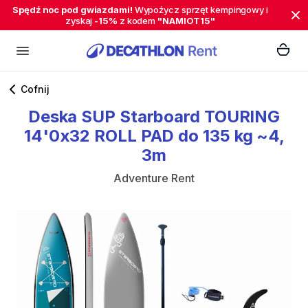
Spędź noc pod gwiazdami!
Wypożycz sprzęt kempingowy i
zyskaj
-15%
z kodem
"NAMIOT15"
Cofnij
Deska
SUP
Starboard
TOURING
14'0x32
ROLL
PAD
do
135
kg
~4
​,​
3m
Adventure Rent