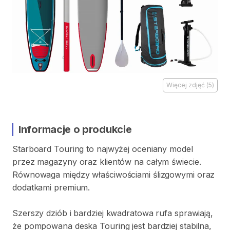
Więcej zdjęć
(
5
)
Informacje o produkcie
Starboard
Touring
to
najwyżej
oceniany
model
przez
magazyny
oraz
klientów
na
całym
świecie.
Równowaga
między
właściwościami
ślizgowymi
oraz
dodatkami
premium.
Szerszy
dziób
i
bardziej
kwadratowa
rufa
sprawiają
​,​
że
pompowana
deska
Touring
jest
bardziej
stabilna
​,​