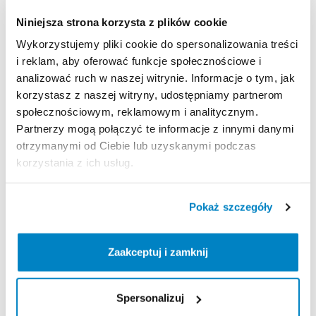
Wyporność:
409
litrów
Niniejsza strona korzysta z plików cookie
Optymalne
ciśnienie
wewnętrzne:
15psi-18psi
Wykorzystujemy pliki cookie do spersonalizowania treści
Maksymalne
obciążenie:
135
kg
i reklam, aby oferować funkcje społecznościowe i
analizować ruch w naszej witrynie. Informacje o tym, jak
Zasady wypożyczenia
korzystasz z naszej witryny, udostępniamy partnerom
społecznościowym, reklamowym i analitycznym.
REGULAMIN
Partnerzy mogą połączyć te informacje z innymi danymi
otrzymanymi od Ciebie lub uzyskanymi podczas
Ten sprzęt sportowy wypożyczany jest przez
korzystania z ich usług.
wypożyczalnię partnerską. Zapoznaj się z jej
regulaminem wypożyczeń.
Pokaż szczegóły
Regulamin wypożyczalni
Zaakceptuj i zamknij
KAUCJA
Nie pobieramy kaucji za wypożyczenie tego
Spersonalizuj
produktu