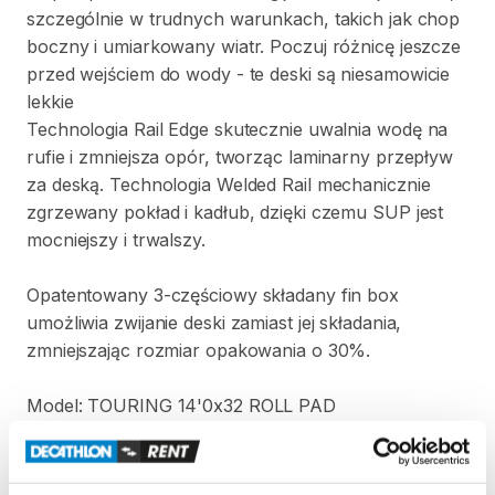
szczególnie
w
trudnych
warunkach
​,​
takich
jak
chop
boczny
i
umiarkowany
wiatr.
Poczuj
różnicę
jeszcze
przed
wejściem
do
wody
-
te
deski
są
niesamowicie
lekkie
Technologia
Rail
Edge
skutecznie
uwalnia
wodę
na
rufie
i
zmniejsza
opór
​,​
tworząc
laminarny
przepływ
za
deską.
Technologia
Welded
Rail
mechanicznie
zgrzewany
pokład
i
kadłub
​,​
dzięki
czemu
SUP
jest
mocniejszy
i
trwalszy.
Opatentowany
3-częściowy
składany
fin
box
umożliwia
zwijanie
deski
zamiast
jej
składania
​,​
zmniejszając
rozmiar
opakowania
o
30%.
Model:
TOURING
14'0x32
ROLL
PAD
Rozmiar:
426
​,​
7
cm
x
81
​,​
3
cm
x
15
cm
Grubość
deski:
15cm
Waga
deski:
12
​,​
8
kg