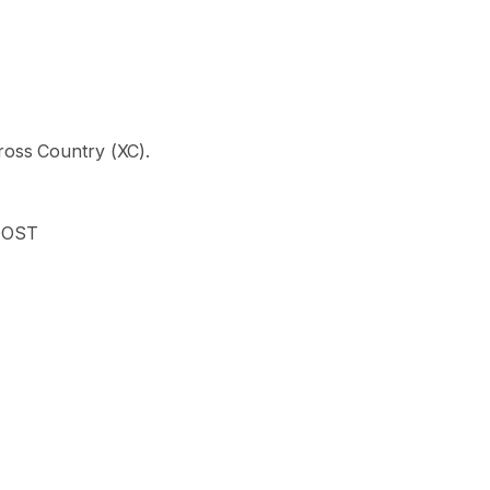
ross
Country
(XC).
OOST