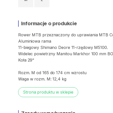
Informacje o produkcie
Rower
MTB
przeznaczony
do
uprawiania
MTB
C
Aluminiowa
rama
11-biegowy
Shimano
Deore
11-rzędowy
M5100.
Widelec
powietrzny
Manitou
Markhor
100
mm
B
Koła
29"
Rozm.
M
od
165
do
174
cm
wzrostu
Waga
w
rozm.
M:
12​​
​,​
​​4
kg
Strona produktu w sklepie