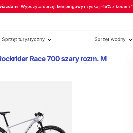
wiazdami!
Wypożycz sprzęt kempingowy i zyskaj
-15%
z kodem
Sprzęt turystyczny
Sprzęt wodny
Rockrider
Race
700
szary
rozm.
M