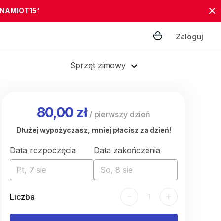
"NAMIOT15"
Zaloguj
Sprzęt zimowy
80,00 zł
/
pierwszy dzień
Dłużej wypożyczasz, mniej płacisz za dzień!
Data rozpoczęcia
Data zakończenia
Pt, 7 sie
So, 8 sie
-
+
Liczba
1