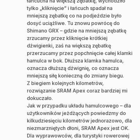
łańcucha na większą zębatkę, wychodziło
tylko „kliknięcie” i łańcuch spadał na
mniejszą zębatkę co na podjeździe było
dosyć uciążliwe. Tu znowu powrócę do
Shimano GRX – gdzie na mniejszą zębatkę
zrzucamy przez kliknięcie krótkiej
dźwigienki, zaś na większą zębatkę
przerzucamy przez popchnięcie całej klamki
hamulca w bok. Dłuższa klamka hamulca,
oznacza dłuższą dźwignię, co oznacza
mniejszą siłę konieczną do zmiany biegu.
Z biegiem kolejnych kilometrów,
rozwiązanie SRAM Apex coraz bardziej mi
dokuczało.
Jak w przypadku układu hamulcowego – dla
użytkowników jeżdżących powiedzmy do
kilkudziesięciu kilometrów jednorazowo, dla
niezmarzniętych dłoni, SRAM Apex jest OK.
Dla wyprawowców, dla turystyki rowerowej