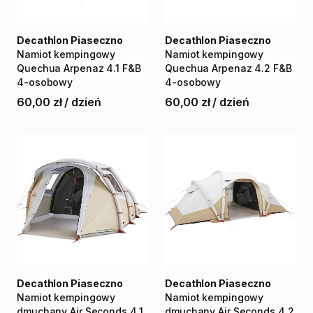
Decathlon Piaseczno
Decathlon Piaseczno
Namiot
kempingowy
Namiot
kempingowy
Quechua
Arpenaz
4.1
F&B
Quechua
Arpenaz
4.2
F&B
4-osobowy
4-osobowy
60,00 zł
/
dzień
60,00 zł
/
dzień
Decathlon Piaseczno
Decathlon Piaseczno
Namiot
kempingowy
Namiot
kempingowy
dmuchany
Air
Seconds
4.1
dmuchany
Air
Seconds
4.2