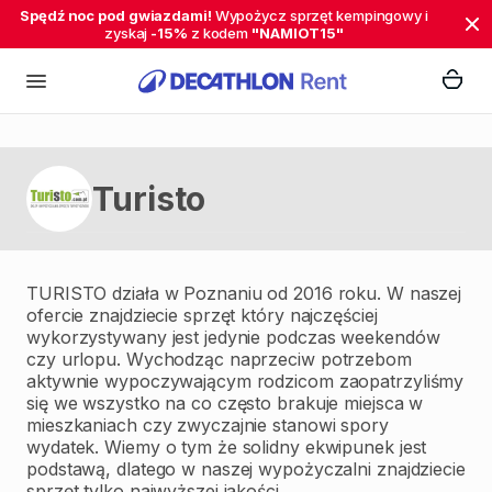
Spędź noc pod gwiazdami!
Wypożycz sprzęt kempingowy i
zyskaj
-15%
z kodem
"NAMIOT15"
Turisto
TURISTO działa w Poznaniu od 2016 roku. W naszej
ofercie znajdziecie sprzęt który najczęściej
wykorzystywany jest jedynie podczas weekendów
czy urlopu. Wychodząc naprzeciw potrzebom
aktywnie wypoczywającym rodzicom zaopatrzyliśmy
się we wszystko na co często brakuje miejsca w
mieszkaniach czy zwyczajnie stanowi spory
wydatek. Wiemy o tym że solidny ekwipunek jest
podstawą, dlatego w naszej wypożyczalni znajdziecie
sprzęt tylko najwyższej jakości.