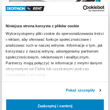
Niniejsza strona korzysta z plików cookie
Wykorzystujemy pliki cookie do spersonalizowania treści
i reklam, aby oferować funkcje społecznościowe i
Turisto
Turisto
analizować ruch w naszej witrynie. Informacje o tym, jak
Lodówka
turystyczna
Zestaw
narciarski
do
korzystasz z naszej witryny, udostępniamy partnerom
kompresorowa
Yeticool
przyczepek
QERIDOO
społecznościowym, reklamowym i analitycznym.
BX30
70,00 zł
/
dzień
Partnerzy mogą połączyć te informacje z innymi danymi
30,00 zł
/
dzień
otrzymanymi od Ciebie lub uzyskanymi podczas
korzystania z ich usług.
Pokaż szczegóły
Zaakceptuj i zamknij