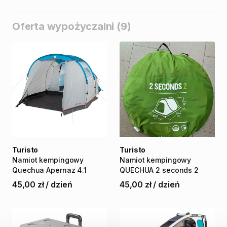
Oferta wypożyczalni (9)
Turisto
Turisto
Namiot
kempingowy
Namiot
kempingowy
Quechua
Apernaz
4.1
QUECHUA
2
seconds
2
45,00 zł
/
dzień
45,00 zł
/
dzień