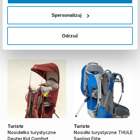
Spersonalizuj
Turisto
Turisto
Przyczepka
rowerowa
Nosidełko
turystyczne
Odrzuć
THULE
Chariot
Lite
2
Deuter
Kid
Comfort
PRO
70,00 zł
/
dzień
50,00 zł
/
dzień
Turisto
Turisto
Nosidełko
turystyczne
Nosidło
turystyczne
THULE
Deuter
Kid
Comfort
Sapling
Elite