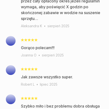
przez cały opłacony okres jeżeli regulamin
wymaga, aby poświęcić X godzin po
skończonej zabawie w wodzie na suszenie
sprzętu…
Aleksandra K
•
sierpień 2025
Gorąco polecam!!!
Joanna O
•
sierpień 2025
Robert L
•
lipiec 2025
Szybko miło i bez problemu dobra obsługa