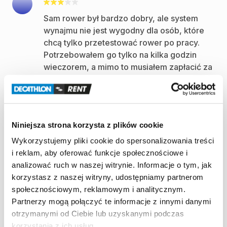
Sam rower był bardzo dobry, ale system
wynajmu nie jest wygodny dla osób, które
chcą tylko przetestować rower po pracy.
Potrzebowałem go tylko na kilka godzin
wieczorem, a mimo to musiałem zapłacić za
dwa dni wynajmu.
Moim zdaniem warto wprowadzić taryfę
wieczorną lub rozliczanie w systemie 12:00
Niniejsza strona korzysta z plików cookie
- 12:00 następnego dnia. Dzięki temu klienci
mogliby wygodnie przetestować rower
Wykorzystujemy pliki cookie do spersonalizowania treści
przed zakupem bez ponoszenia kosztu
i reklam, aby oferować funkcje społecznościowe i
dwóch dób.
analizować ruch w naszej witrynie. Informacje o tym, jak
korzystasz z naszej witryny, udostępniamy partnerom
Mikhail R
•
sierpień 2026
społecznościowym, reklamowym i analitycznym.
Partnerzy mogą połączyć te informacje z innymi danymi
otrzymanymi od Ciebie lub uzyskanymi podczas
Kompetentna obsługa, wynajmowaliśmy
korzystania z ich usług.