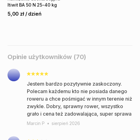
Itiwit
BA
50
N
25-40
kg
5,00 zł
/
dzień
Opinie użytkowników (70)
Jestem bardzo pozytywnie zaskoczony.
Polecam każdemu kto nie posiada danego
roweru a chce pośmigać w innym terenie niż
zwykle. Dobry, sprawny rower, wszystko
grało i cena też zadowalająca, super sprawa
Marcin P
•
sierpień 2026