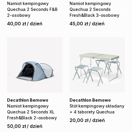
Namiot
kempingowy
Namiot
kempingowy
Quechua
2
Seconds
F&B
Quechua
2
Seconds
2-osobowy
Fresh&Black
3-osobowy
40,00 zł
/
dzień
45,00 zł
/
dzień
Decathlon Bemowo
Decathlon Bemowo
Namiot
kempingowy
Stół
kempingowy
składany
Quechua
2
Seconds
XL
+
4
taborety
Quechua
Fresh&Black
2-osobowy
20,00 zł
/
dzień
50,00 zł
/
dzień