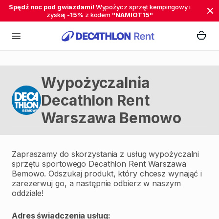
Spędź noc pod gwiazdami!
Wypożycz sprzęt kempingowy i
zyskaj
-15%
z kodem
"NAMIOT15"
Wypożyczalnia
Decathlon Rent
Warszawa Bemowo
Zapraszamy do skorzystania z usług wypożyczalni
sprzętu sportowego Decathlon Rent Warszawa
Bemowo. Odszukaj produkt, który chcesz wynająć i
zarezerwuj go, a następnie odbierz w naszym
oddziale!
Adres świadczenia usług: