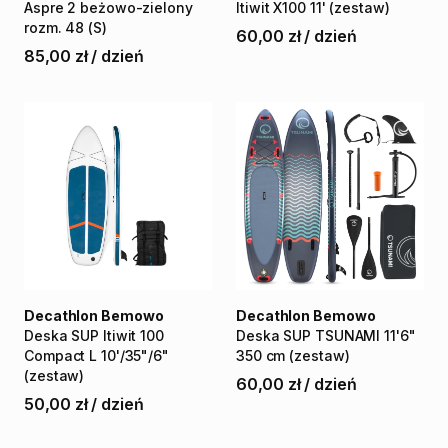
Aspre
2
beżowo-zielony
Itiwit
X100
11'
(zestaw)
rozm.
48
(S)
60,00 zł
/
dzień
85,00 zł
/
dzień
Decathlon Bemowo
Decathlon Bemowo
Deska
SUP
Itiwit
100
Deska
SUP
TSUNAMI
11'6"
Compact
L
10'
​/​
35"
​/​
6"
350
cm
(zestaw)
(zestaw)
60,00 zł
/
dzień
50,00 zł
/
dzień