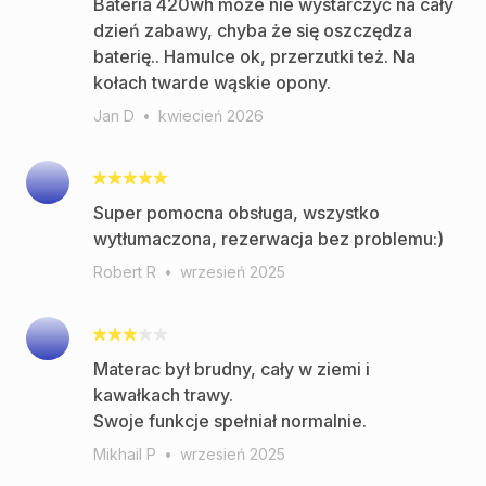
Bateria 420wh może nie wystarczyć na cały
dzień zabawy, chyba że się oszczędza
baterię.. Hamulce ok, przerzutki też. Na
kołach twarde wąskie opony.
Jan D
•
kwiecień 2026
Super pomocna obsługa, wszystko
wytłumaczona, rezerwacja bez problemu:)
Robert R
•
wrzesień 2025
Materac był brudny, cały w ziemi i
kawałkach trawy.
Swoje funkcje spełniał normalnie.
Mikhail P
•
wrzesień 2025