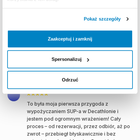
namiot produkt polecam, rano nie razi
słońce, praktyczny.
Pokaż szczegóły
Jestem zadowolona polecam
Kinga J
•
lipiec 2026
Zaakceptuj i zamknij
Polecam całą usługę, sprzęt w świetnej
Spersonalizuj
formie.
Sebastian K
•
lipiec 2026
Odrzuć
To była moja pierwsza przygoda z
wypożyczaniem SUP-a w Decathlonie i
jestem pod ogromnym wrażeniem! Cały
proces – od rezerwacji, przez odbiór, aż po
zwrot – przebiegł błyskawicznie i bez