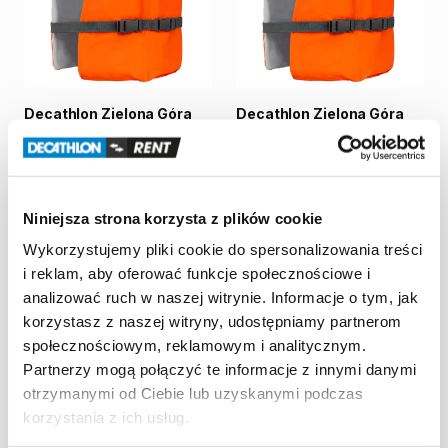
Decathlon Zielona Góra
Decathlon Zielona Góra
Kamizelka
asekuracyjna
Kamizelka
asekuracyjna
Itiwit
BA
50
N
40-60
kg
Itiwit
BA
50
N
60-80
kg
5,00 zł
/
dzień
5,00 zł
/
dzień
Niniejsza strona korzysta z plików cookie
Wykorzystujemy pliki cookie do spersonalizowania treści
i reklam, aby oferować funkcje społecznościowe i
analizować ruch w naszej witrynie. Informacje o tym, jak
korzystasz z naszej witryny, udostępniamy partnerom
społecznościowym, reklamowym i analitycznym.
Partnerzy mogą połączyć te informacje z innymi danymi
otrzymanymi od Ciebie lub uzyskanymi podczas
korzystania z ich usług.
Decathlon Zielona Góra