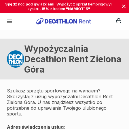
Spędź noc pod gwiazdami!
Wypożycz sprzęt kempingowy i
zyskaj
-15%
z kodem
"NAMIOT15"
Wypożyczalnia
Decathlon Rent Zielona
Góra
Szukasz sprzętu sportowego na wynajem?
Skorzystaj z usług wypożyczalni Decathlon Rent
Zielona Góra. U nas znajdziesz wszystko co
potrzebne do uprawiania Twojego ulubionego
sportu.
Adres świadczenia usług: