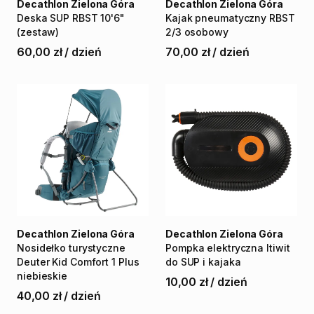
Decathlon Zielona Góra
Decathlon Zielona Góra
Deska
SUP
RBST
10'6"
Kajak
pneumatyczny
RBST
(zestaw)
2
​/​
3
osobowy
60,00 zł
/
dzień
70,00 zł
/
dzień
Decathlon Zielona Góra
Decathlon Zielona Góra
Nosidełko
turystyczne
Pompka
elektryczna
Itiwit
Deuter
Kid
Comfort
1
Plus
do
SUP
i
kajaka
niebieskie
10,00 zł
/
dzień
40,00 zł
/
dzień