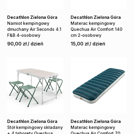
Decathlon Zielona Góra
Decathlon Zielona Góra
Namiot
kempingowy
Materac
kempingowy
dmuchany
Air
Seconds
4.1
Quechua
Air
Comfort
140
F&B
4-osobowy
cm
2-osobowy
90,00 zł
/
dzień
15,00 zł
/
dzień
Decathlon Zielona Góra
Decathlon Zielona Góra
Stół
kempingowy
składany
Materac
kempingowy
+
4
taborety
Quechua
Quechua
Air
Comfort
70