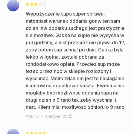
Wypożyczenie supa super sprawa,
natomiast warunek oddania gonw ten sam
dzien inw dodatku suchego jest praktycznie
nie mozliwe. Gabka na supie nie wysycha w
pol godziny, a nikt przeciez nie plywa do 12,
zeby potem sup schnąl po dnia. Gabka byla
lekko wilgotna, zostala pobrana za
rondodatkowo oplata. Przeciez sup moze
lezec przez npc w sklepie rozlozony i
wyschnac. Moim zdaniem jest to naciaganie
klientow na dodatkowe koszta. Ewentualnie
moglaby byc mozliwosc oddania supa na
drugi dzien o 9 rano tak zeby wyschnal i
nast. Klient mial mozliwosc odnioru o 9 rano.
Artur Z
•
sierpień 2025