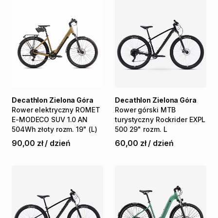
Decathlon Zielona Góra
Decathlon Zielona Góra
Rower
elektryczny
ROMET
Rower
górski
MTB
E-MODECO
SUV
1.0
AN
turystyczny
Rockrider
EXPL
504Wh
złoty
rozm.
19"
(L)
500
29"
rozm.
L
90,00 zł
/
dzień
60,00 zł
/
dzień