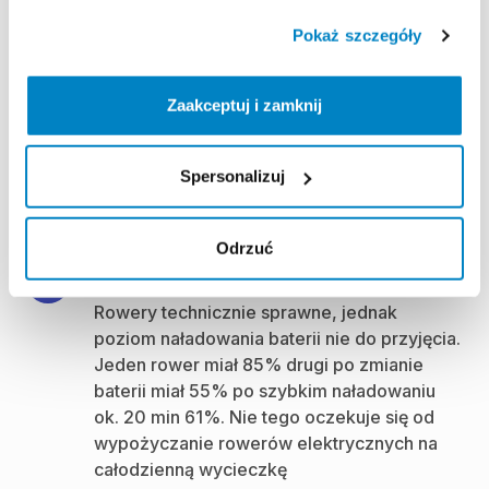
Kamizelka
asekuracyjna
Pokaż szczegóły
Itiwit
BA
50
N
＞80
kg
5,00 zł
/
dzień
Zaakceptuj i zamknij
Spersonalizuj
Opinie użytkowników (21)
Odrzuć
Rowery technicznie sprawne, jednak
poziom naładowania baterii nie do przyjęcia.
Jeden rower miał 85% drugi po zmianie
baterii miał 55% po szybkim naładowaniu
ok. 20 min 61%. Nie tego oczekuje się od
wypożyczanie rowerów elektrycznych na
całodzienną wycieczkę