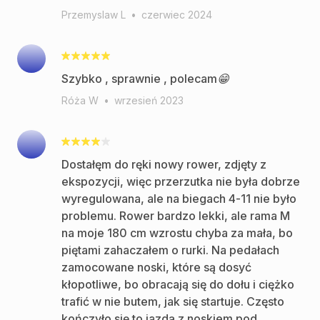
Przemyslaw L
•
czerwiec 2024
Szybko , sprawnie , polecam😁
Róża W
•
wrzesień 2023
Dostałęm do ręki nowy rower, zdjęty z
ekspozycji, więc przerzutka nie była dobrze
wyregulowana, ale na biegach 4-11 nie było
problemu. Rower bardzo lekki, ale rama M
na moje 180 cm wzrostu chyba za mała, bo
piętami zahaczałem o rurki. Na pedałach
zamocowane noski, które są dosyć
kłopotliwe, bo obracają się do dołu i ciężko
trafić w nie butem, jak się startuje. Często
kończyło się to jazdą z noskiem pod