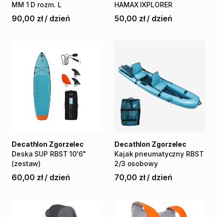
MM
1
D
rozm.
L
HAMAX
IXPLORER
90,00 zł
/
dzień
50,00 zł
/
dzień
Decathlon Zgorzelec
Decathlon Zgorzelec
Deska
SUP
RBST
10'6"
Kajak
pneumatyczny
RBST
(zestaw)
2
​/​
3
osobowy
60,00 zł
/
dzień
70,00 zł
/
dzień