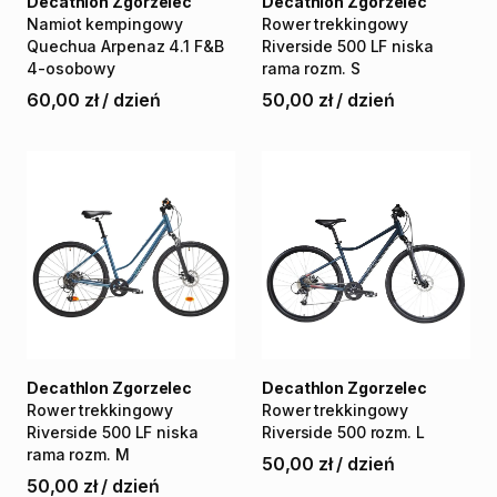
Decathlon Zgorzelec
Decathlon Zgorzelec
Namiot
kempingowy
Rower
trekkingowy
Quechua
Arpenaz
4.1
F&B
Riverside
500
LF
niska
4-osobowy
rama
rozm.
S
60,00 zł
/
dzień
50,00 zł
/
dzień
Decathlon Zgorzelec
Decathlon Zgorzelec
Rower
trekkingowy
Rower
trekkingowy
Riverside
500
LF
niska
Riverside
500
rozm.
L
rama
rozm.
M
50,00 zł
/
dzień
50,00 zł
/
dzień