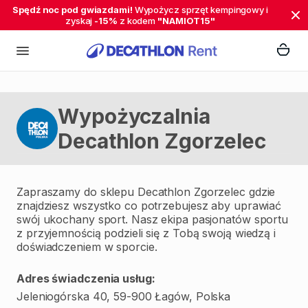
Spędź noc pod gwiazdami!
Wypożycz sprzęt kempingowy i
zyskaj
-15%
z kodem
"NAMIOT15"
Wypożyczalnia
Decathlon Zgorzelec
Zapraszamy do sklepu Decathlon Zgorzelec gdzie
znajdziesz wszystko co potrzebujesz aby uprawiać
swój ukochany sport. Nasz ekipa pasjonatów sportu
z przyjemnością podzieli się z Tobą swoją wiedzą i
doświadczeniem w sporcie.
Adres świadczenia usług:
Jeleniogórska 40, 59-900 Łagów, Polska