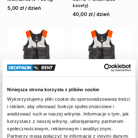
kasety)
5,00 zł
/
dzień
40,00 zł
/
dzień
Niniejsza strona korzysta z plików cookie
Decathlon Zgorzelec
Decathlon Zgorzelec
Wykorzystujemy pliki cookie do spersonalizowania treści
Kamizelka
asekuracyjna
Kamizelka
asekuracyjna
i reklam, aby oferować funkcje społecznościowe i
żeglarska
​/​
kajakowa
​/​
SUP
żeglarska
​/​
kajakowa
​/​
SUP
Itiwit
50
N+
40-60
kg
Itiwit
50
N+
60-80
kg
analizować ruch w naszej witrynie. Informacje o tym, jak
5,00 zł
/
dzień
5,00 zł
/
dzień
korzystasz z naszej witryny, udostępniamy partnerom
społecznościowym, reklamowym i analitycznym.
Partnerzy mogą połączyć te informacje z innymi danymi