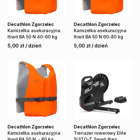
Decathlon Zgorzelec
Decathlon Zgorzelec
Kamizelka
asekuracyjna
Kamizelka
asekuracyjna
Itiwit
BA
50
N
40-60
kg
Itiwit
BA
50
N
60-80
kg
5,00 zł
/
dzień
5,00 zł
/
dzień
Decathlon Zgorzelec
Decathlon Zgorzelec
Kamizelka
asekuracyjna
Trenażer
rowerowy
Elite
Itiwit
BA
50
N
＞80
kg
SUITO-T
Smart
(bez