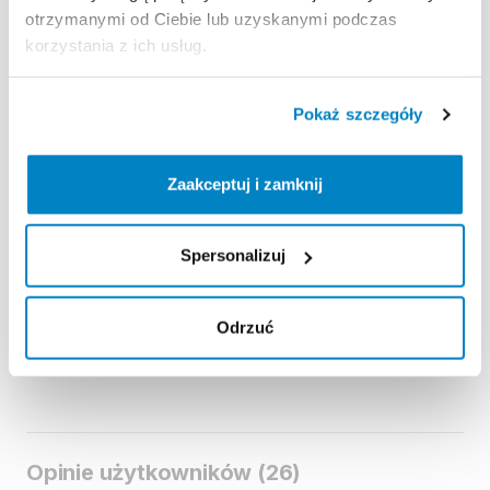
otrzymanymi od Ciebie lub uzyskanymi podczas
korzystania z ich usług.
Pokaż szczegóły
Zaakceptuj i zamknij
Decathlon Zgorzelec
Kamizelka
asekuracyjna
Spersonalizuj
żeglarska
​/​
kajakowa
​/​
SUP
Itiwit
50
N+
＞80
kg
5,00 zł
/
dzień
Odrzuć
Opinie użytkowników (26)