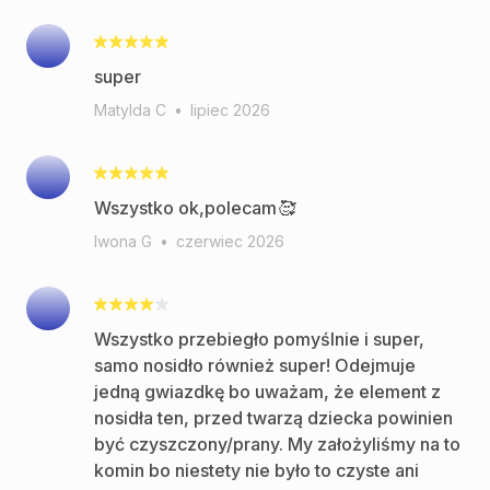
super
Matylda C
•
lipiec 2026
Wszystko ok,polecam🥰
Iwona G
•
czerwiec 2026
Wszystko przebiegło pomyślnie i super,
samo nosidło również super! Odejmuje
jedną gwiazdkę bo uważam, że element z
nosidła ten, przed twarzą dziecka powinien
być czyszczony/prany. My założyliśmy na to
komin bo niestety nie było to czyste ani