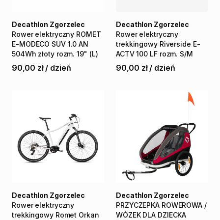
Decathlon Zgorzelec
Decathlon Zgorzelec
Rower
elektryczny
ROMET
Rower
elektryczny
E-MODECO
SUV
1.0
AN
trekkingowy
Riverside
E-
504Wh
złoty
rozm.
19"
(L)
ACTV
100
LF
rozm.
S
​/​
M
90,00 zł
/
dzień
90,00 zł
/
dzień
Decathlon Zgorzelec
Decathlon Zgorzelec
Rower
elektryczny
PRZYCZEPKA
ROWEROWA
​/​
trekkingowy
Romet
Orkan
WÓZEK
DLA
DZIECKA