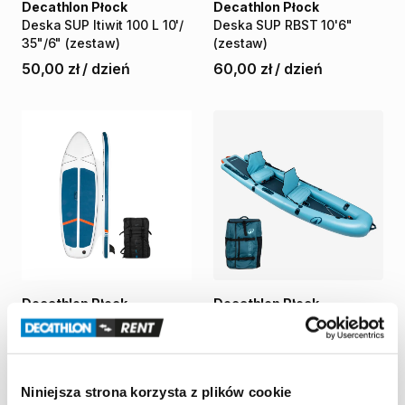
Decathlon Płock
Decathlon Płock
Deska
SUP
Itiwit
100
L
10'
​/​
Deska
SUP
RBST
10'6"
35"
​/​
6"
(zestaw)
(zestaw)
50,00 zł
/
dzień
60,00 zł
/
dzień
Decathlon Płock
Decathlon Płock
Deska
SUP
Itiwit
100
Kajak
pneumatyczny
RBST
Compact
L
10'
​/​
35"
​/​
6"
2
​/​
3
osobowy
(zestaw)
70,00 zł
/
dzień
50,00 zł
/
dzień
Niniejsza strona korzysta z plików cookie