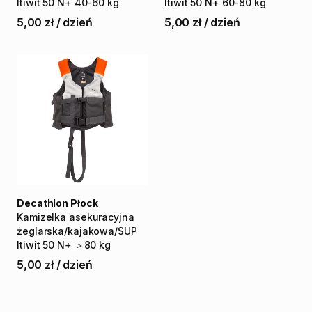
Itiwit
50
N+
40-60
kg
Itiwit
50
N+
60-80
kg
5,00 zł
/
dzień
5,00 zł
/
dzień
Decathlon Płock
Kamizelka
asekuracyjna
żeglarska
​/​
kajakowa
​/​
SUP
Itiwit
50
N+
＞80
kg
5,00 zł
/
dzień