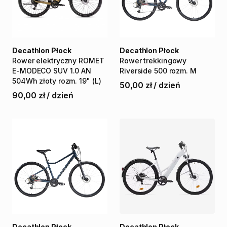
Decathlon Płock
Decathlon Płock
Rower
elektryczny
ROMET
Rower
trekkingowy
E-MODECO
SUV
1.0
AN
Riverside
500
rozm.
M
504Wh
złoty
rozm.
19"
(L)
50,00 zł
/
dzień
90,00 zł
/
dzień
Decathlon Płock
Decathlon Płock