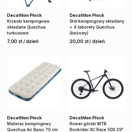
Decathlon Płock
Decathlon Płock
Krzesło
kempingowe
Stół
kempingowy
składany
składane
Quechua
+
4
taborety
Quechua
turkusowe
(beżowy)
7,00 zł
/
dzień
20,00 zł
/
dzień
Decathlon Płock
Decathlon Płock
Materac
kempingowy
Rower
górski
MTB
Quechua
Air
Basic
70
cm
Rockrider
XC
Race
500
29"