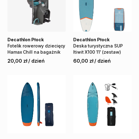
Decathlon Płock
Decathlon Płock
Fotelik
rowerowy
dziecięcy
Deska
turystyczna
SUP
Hamax
Chill
na
bagażnik
Itiwit
X100
11'
(zestaw)
20,00 zł
/
dzień
60,00 zł
/
dzień