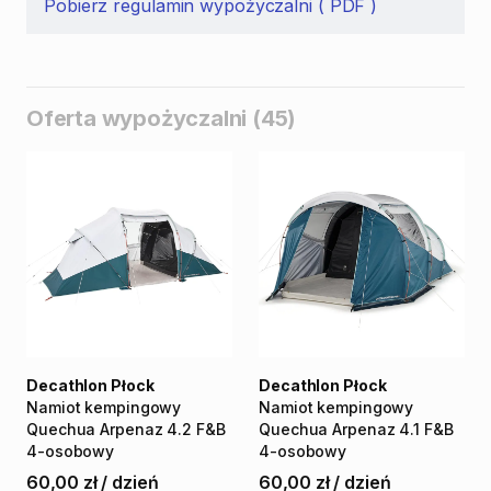
Pobierz regulamin wypożyczalni ( PDF )
Oferta wypożyczalni (45)
Decathlon Płock
Decathlon Płock
Namiot
kempingowy
Namiot
kempingowy
Quechua
Arpenaz
4.2
F&B
Quechua
Arpenaz
4.1
F&B
4-osobowy
4-osobowy
60,00 zł
/
dzień
60,00 zł
/
dzień