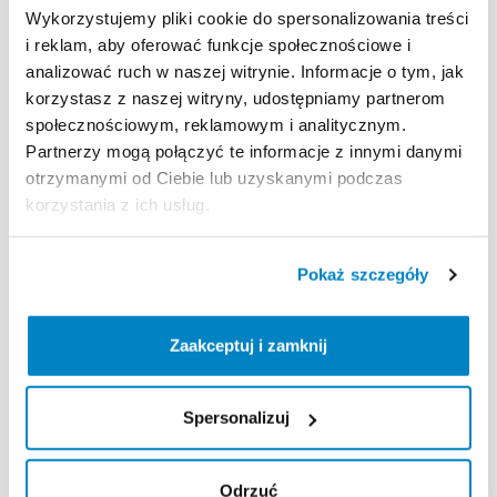
Wykorzystujemy pliki cookie do spersonalizowania treści
i reklam, aby oferować funkcje społecznościowe i
analizować ruch w naszej witrynie. Informacje o tym, jak
korzystasz z naszej witryny, udostępniamy partnerom
społecznościowym, reklamowym i analitycznym.
Partnerzy mogą połączyć te informacje z innymi danymi
otrzymanymi od Ciebie lub uzyskanymi podczas
korzystania z ich usług.
Decathlon Płock
Decathlon Płock
Pokaż szczegóły
Nosidełko
turystyczne
Kamizelka
asekuracyjna
Deuter
Kid
Comfort
1
Plus
Itiwit
BA
50
N
40-60
kg
niebieskie
5,00 zł
/
dzień
Zaakceptuj i zamknij
40,00 zł
/
dzień
Spersonalizuj
Odrzuć