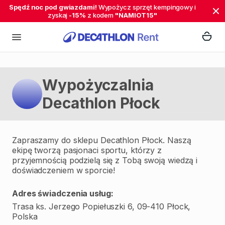
Spędź noc pod gwiazdami!
Wypożycz sprzęt kempingowy i
zyskaj
-15%
z kodem
"NAMIOT15"
Wypożyczalnia
Decathlon Płock
Zapraszamy do sklepu Decathlon Płock. Naszą
ekipę tworzą pasjonaci sportu, którzy z
przyjemnością podzielą się z Tobą swoją wiedzą i
doświadczeniem w sporcie!
Adres świadczenia usług:
Trasa ks. Jerzego Popiełuszki 6, 09-410 Płock,
Polska