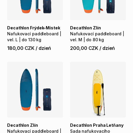
Decathlon Frýdek-Místek
Decathlon Zlín
Nafukovací
paddleboard
|
Nafukovací
paddleboard
|
vel.
L
|
do
130
kg
vel.
M
|
do
80
kg
180,00 CZK
/
dzień
200,00 CZK
/
dzień
Decathlon Zlín
Decathlon Praha Letňany
Nafukovací
paddleboard
|
Sada
nafukovacího