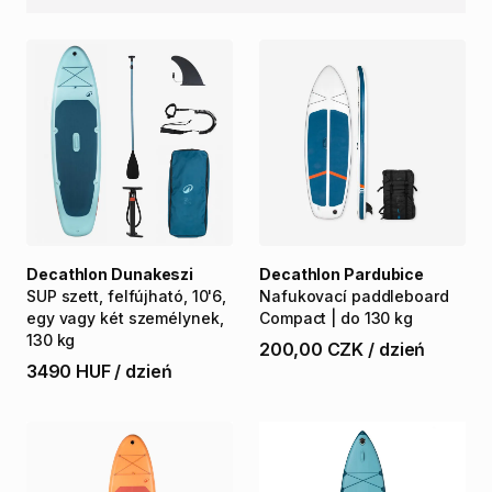
Decathlon Dunakeszi
Decathlon Pardubice
SUP
szett
​,​
felfújható
​,​
10'6
​,​
Nafukovací
paddleboard
egy
vagy
két
személynek
​,​
Compact
|
do
130
kg
130
kg
200,00 CZK
/
dzień
3490 HUF
/
dzień