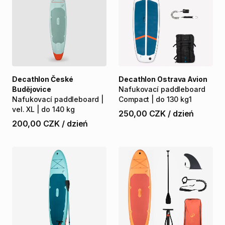
Decathlon České
Decathlon Ostrava Avion
Budějovice
Nafukovací
paddleboard
Nafukovací
paddleboard
|
Compact
|
do
130
kg1
vel.
XL
|
do
140
kg
250,00 CZK
/
dzień
200,00 CZK
/
dzień