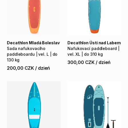
Decathlon Mladá Boleslav
Decathlon Ústí nad Labem
Sada
nafukovacího
Nafukovací
paddleboard
|
paddleboardu
|
vel.
L
|
do
vel.
XL
|
do
310
kg
130
kg
300,00 CZK
/
dzień
200,00 CZK
/
dzień