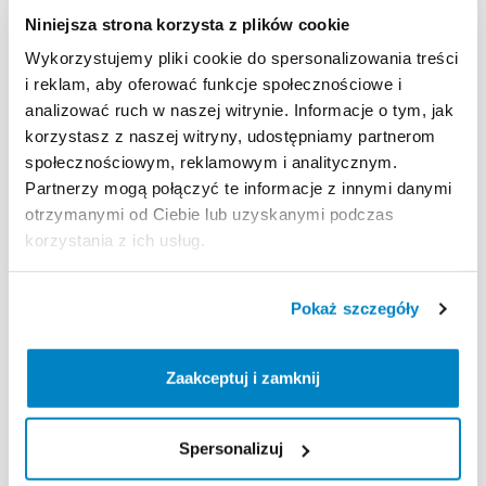
200,00 CZK
/
dzień
Niniejsza strona korzysta z plików cookie
3490 HUF
/
dzień
Wykorzystujemy pliki cookie do spersonalizowania treści
i reklam, aby oferować funkcje społecznościowe i
analizować ruch w naszej witrynie. Informacje o tym, jak
korzystasz z naszej witryny, udostępniamy partnerom
społecznościowym, reklamowym i analitycznym.
Partnerzy mogą połączyć te informacje z innymi danymi
otrzymanymi od Ciebie lub uzyskanymi podczas
korzystania z ich usług.
Pokaż szczegóły
Decathlon Brno Ivanovice
Decathlon Pardubice
Nafukovací
paddleboard
|
Nafukovací
paddleboard
|
vel.
XL
|
do
310
kg
vel.
XL
|
do
310
kg
Zaakceptuj i zamknij
200,00 CZK
/
dzień
200,00 CZK
/
dzień
Spersonalizuj