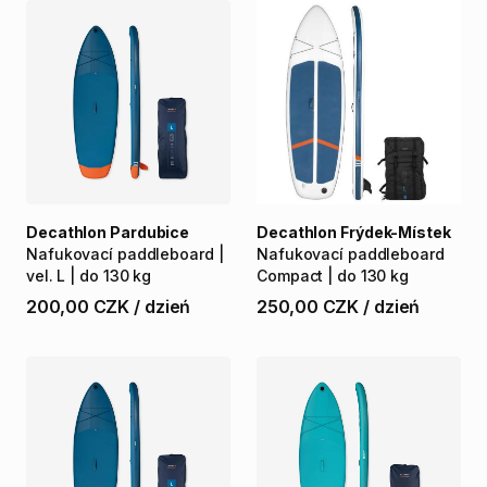
Decathlon Pardubice
Decathlon Frýdek-Místek
Nafukovací
paddleboard
|
Nafukovací
paddleboard
vel.
L
|
do
130
kg
Compact
|
do
130
kg
200,00 CZK
/
dzień
250,00 CZK
/
dzień