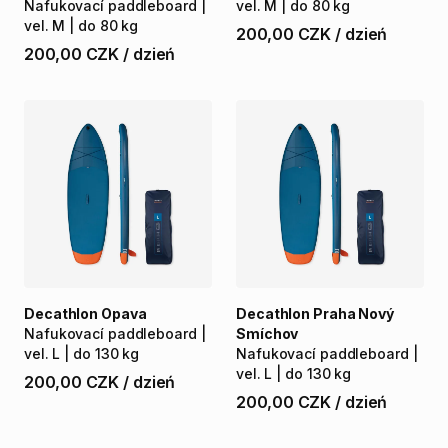
Nafukovací
paddleboard
|
vel.
M
|
do
80
kg
vel.
M
|
do
80
kg
200,00 CZK
/
dzień
200,00 CZK
/
dzień
Decathlon Opava
Decathlon Praha Nový
Nafukovací
paddleboard
|
Smíchov
vel.
L
|
do
130
kg
Nafukovací
paddleboard
|
vel.
L
|
do
130
kg
200,00 CZK
/
dzień
200,00 CZK
/
dzień