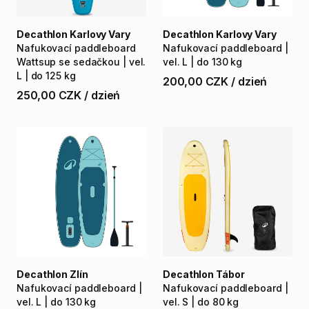
Decathlon Karlovy Vary
Decathlon Karlovy Vary
Nafukovací
paddleboard
Nafukovací
paddleboard
|
Wattsup
se
sedačkou
|
vel.
vel.
L
|
do
130
kg
L
|
do
125
kg
200,00 CZK
/
dzień
250,00 CZK
/
dzień
Decathlon Zlín
Decathlon Tábor
Nafukovací
paddleboard
|
Nafukovací
paddleboard
|
vel.
L
|
do
130
kg
vel.
S
|
do
80
kg