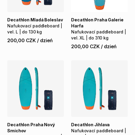
Decathlon Mladá Boleslav
Decathlon Praha Galerie
Nafukovací
paddleboard
|
Harfa
vel.
L
|
do
130
kg
Nafukovací
paddleboard
|
vel.
XL
|
do
310
kg
200,00 CZK
/
dzień
200,00 CZK
/
dzień
Decathlon Praha Nový
Decathlon Jihlava
Smíchov
Nafukovací
paddleboard
|