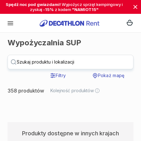
Spędź noc pod gwiazdami!
Wypożycz sprzęt kempingowy i
zyskaj
-15%
z kodem
"NAMIOT15"
Wypożyczalnia SUP
Szukaj produktu i lokalizacji
Filtry
Pokaż mapę
358 produktów
Kolejność produktów
Produkty dostępne w innych krajach