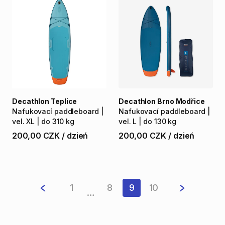
Decathlon Teplice
Decathlon Brno Modřice
Nafukovací
paddleboard
|
Nafukovací
paddleboard
|
vel.
XL
|
do
310
kg
vel.
L
|
do
130
kg
200,00 CZK
/
dzień
200,00 CZK
/
dzień
1
8
9
10
…