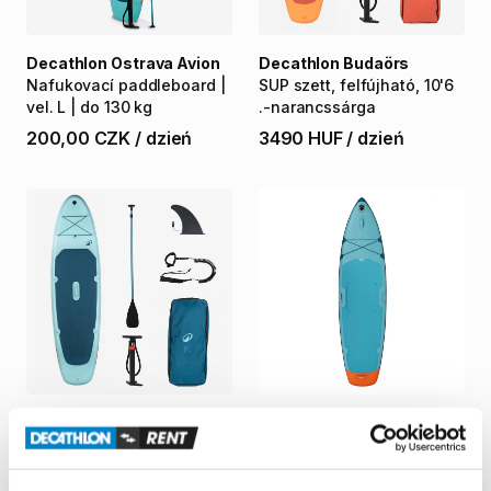
Decathlon Ostrava Avion
Decathlon Budaörs
Nafukovací
paddleboard
|
SUP
szett​
​,​
felfújható​
​,​
10'6​
vel.
L
|
do
130
kg
.-narancssárga
200,00 CZK
/
dzień
3490 HUF
/
dzień
Decathlon Szeged
Decathlon Olomouc
SUP
szett
​,​
felfújható
​,​
10'6
​,​
Nafukovací
paddleboard
|
egy
vagy
két
személynek
​,​
vel.
XL
|
do
310
kg
130
kg