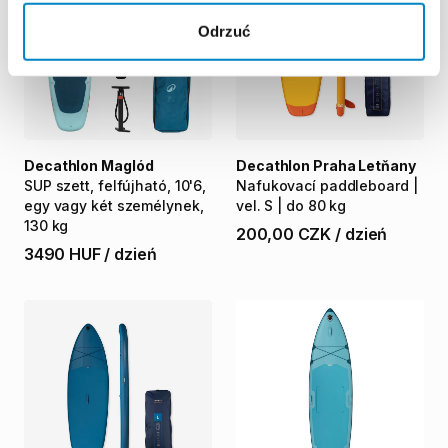
Odrzuć
Decathlon Maglód
Decathlon Praha Letňany
SUP
szett
​,​
felfújható
​,​
10'6
​,​
Nafukovací
paddleboard
|
egy
vagy
két
személynek
​,​
vel.
S
|
do
80
kg
130
kg
200,00 CZK
/
dzień
3490 HUF
/
dzień