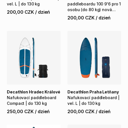
vel.
L
|
do
130
kg
paddleboardu
100
9'6
pro
1
osobu
(do
80
kg)
nová
200,00 CZK
/
dzień
kolekce
200,00 CZK
/
dzień
Decathlon Hradec Králové
Decathlon Praha Letňany
Nafukovací
paddleboard
Nafukovací
paddleboard
|
Compact
|
do
130
kg
vel.
L
|
do
130
kg
250,00 CZK
/
dzień
200,00 CZK
/
dzień