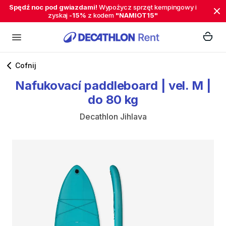
Spędź noc pod gwiazdami!
Wypożycz sprzęt kempingowy i
zyskaj
-15%
z kodem
"NAMIOT15"
Cofnij
Nafukovací
paddleboard
|
vel.
M
|
do
80
kg
Decathlon Jihlava