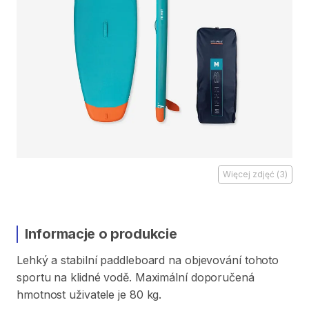
Więcej zdjęć
(
3
)
Informacje o produkcie
Lehký
a
stabilní
paddleboard
na
objevování
tohoto
sportu
na
klidné
vodě.
Maximální
doporučená
hmotnost
uživatele
je
80
kg.