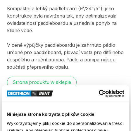
Kompaktní
a
lehký
paddleboard
(9'​​​​​​​​​​​​​​
​/​
​​​​​​​​​​​​​​34"​​​​​​​​​​​​​​
​/​
​​​​​​​​​​​​​​5"):
jeho
konstrukce
byla
navržena
tak​​​​​​​​​​​​​​
​,​
aby
optimalizovala
ovladatelnost
paddleboardu
a
usnadnila
pohyb
na
klidné
vodě.
V
ceně
výpůjčky
paddleboardu
je
zahrnuto
pádlo
určené
pro
paddleboard​​​​​​​​​​​​​​​​
​,​
plovací
vesta
pro
dítě
nebo
dospělého
a
ruční
pumpa.
Pádlo
a
pumpa
nejsou
součástí
přepravního
obalu.
Strona produktu w sklepie
Zasady wypożyczenia
Niniejsza strona korzysta z plików cookie
REGULAMIN
Wykorzystujemy pliki cookie do spersonalizowania treści
i reklam, aby oferować funkcje społecznościowe i