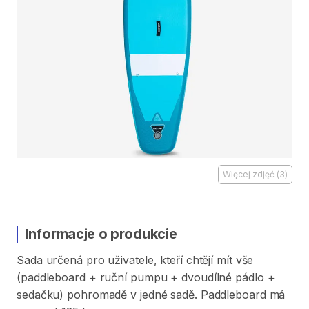
Więcej zdjęć
(
3
)
Informacje o produkcie
Sada
určená
pro
uživatele
​,​
kteří
chtějí
mít
vše
(paddleboard
+
ruční
pumpu
+
dvoudílné
pádlo
+
sedačku)
pohromadě
v
jedné
sadě.
Paddleboard
má