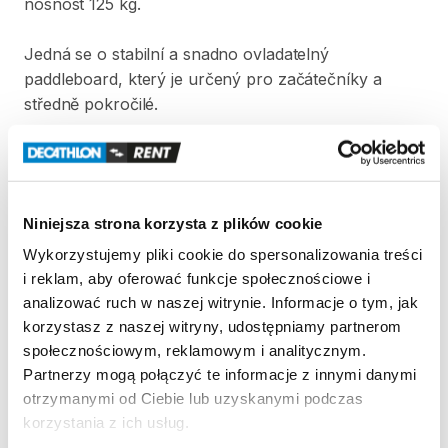
nosnost
125
kg.
Jedná
se
o
stabilní
a
snadno
ovladatelný
paddleboard
​,​
který
je
určený
pro
začátečníky
a
středně
pokročilé.
Plavba
se
psem
na
paddleboardu
není
povolena.
Strona produktu w sklepie
Niniejsza strona korzysta z plików cookie
Wykorzystujemy pliki cookie do spersonalizowania treści
Zasady wypożyczenia
i reklam, aby oferować funkcje społecznościowe i
analizować ruch w naszej witrynie. Informacje o tym, jak
REGULAMIN
korzystasz z naszej witryny, udostępniamy partnerom
społecznościowym, reklamowym i analitycznym.
Regulamin wypożyczalni
Partnerzy mogą połączyć te informacje z innymi danymi
otrzymanymi od Ciebie lub uzyskanymi podczas
korzystania z ich usług.
KAUCJA