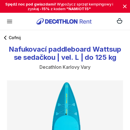
Spędź noc pod gwiazdami!
Wypożycz sprzęt kempingowy i
zyskaj
-15%
z kodem
"NAMIOT15"
Cofnij
Nafukovací
paddleboard
Wattsup
se
sedačkou
|
vel.
L
|
do
125
kg
Decathlon Karlovy Vary