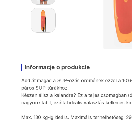
Informacje o produkcie
Add
át
magad
a
SUP-ozás
örömének
ezzel
a
10’6
páros
SUP-túrákhoz.
Készen
állsz
a
kalandra?
Ez
a
teljes
csomagban
(
nagyon
stabil​
​,​
ezáltal
ideális
választás
kellemes
ki
Max.
130
kg-ig
ideális.
Maximális
terhelhetőség:
29