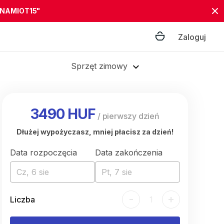
"NAMIOT15"
Zaloguj
Sprzęt zimowy
3490 HUF
/
pierwszy dzień
Dłużej wypożyczasz, mniej płacisz za dzień!
Data rozpoczęcia
Data zakończenia
Cz, 6 sie
Pt, 7 sie
-
+
Liczba
1