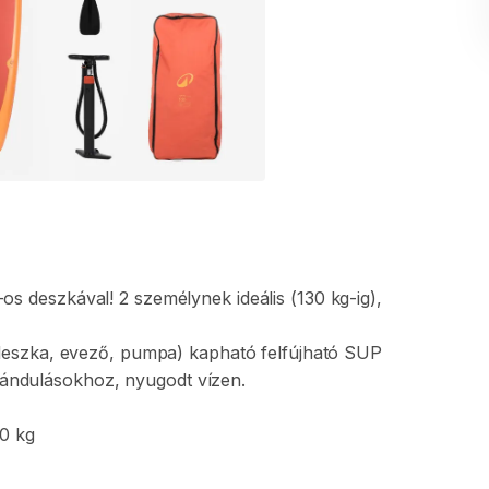
-os
deszkával!
2
személynek
ideális
(130
kg-ig)​
​,​
deszka​
​,​
evező​
​,​
pumpa)
kapható
felfújható
SUP
rándulásokhoz​
​,​
nyugodt
vízen.
0
kg