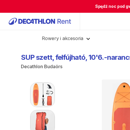
Spędź noc pod g
Cofnij
Rowery i akcesoria
SUP
szett​
​,​
felfújható​
​,​
10'6​.-naran
Decathlon Budaörs