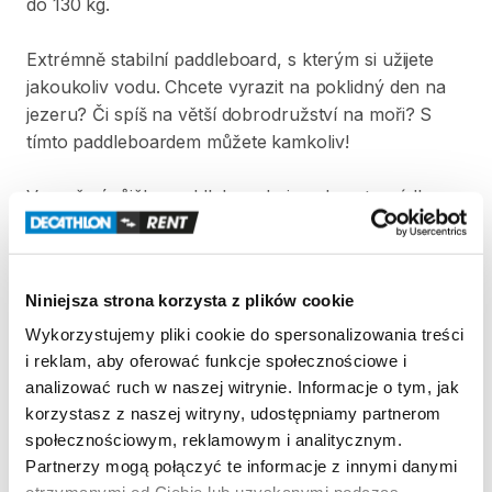
do
130
kg.
Extrémně
stabilní
paddleboard​​​
​,​
s
kterým
si
užijete
jakoukoliv
vodu.
Chcete
vyrazit
na
poklidný
den
na
jezeru?
Či
spíš
na
větší
dobrodružství
na
moři?
S
tímto
paddleboardem
můžete
kamkoliv!
V
ceně
výpůjčky
paddleboardu
je
zahrnuto
pádlo
určené
pro
paddleboard​​​​
​,​
plovací
vesta
pro
dítě
nebo
dospělého
a
ruční
pumpa.
Pádlo
a
pumpa
nejsou
součástí
přepravního
obalu.
Niniejsza strona korzysta z plików cookie
Wykorzystujemy pliki cookie do spersonalizowania treści
Strona produktu w sklepie
i reklam, aby oferować funkcje społecznościowe i
analizować ruch w naszej witrynie. Informacje o tym, jak
Zasady wypożyczenia
korzystasz z naszej witryny, udostępniamy partnerom
społecznościowym, reklamowym i analitycznym.
Partnerzy mogą połączyć te informacje z innymi danymi
REGULAMIN