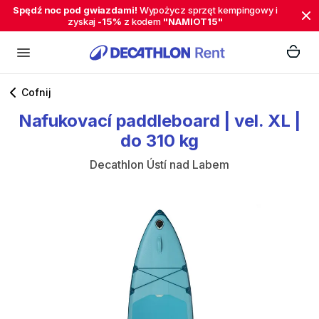
Spędź noc pod gwiazdami!
Wypożycz sprzęt kempingowy i
zyskaj
-15%
z kodem
"NAMIOT15"
Cofnij
Nafukovací
paddleboard
|
vel.
XL
|
do
310
kg
Decathlon Ústí nad Labem