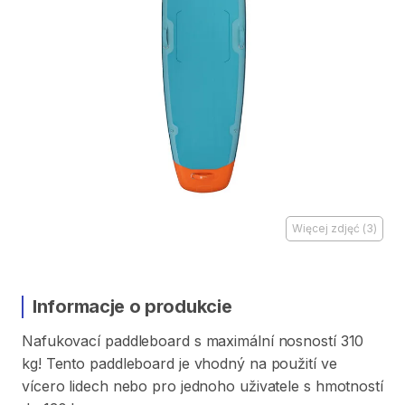
Więcej zdjęć
(
3
)
Informacje o produkcie
Nafukovací
paddleboard
s
maximální
nosností
310
kg!
Tento
paddleboard
je
vhodný
na
použití
ve
vícero
lidech
nebo
pro
jednoho
uživatele
s
hmotností