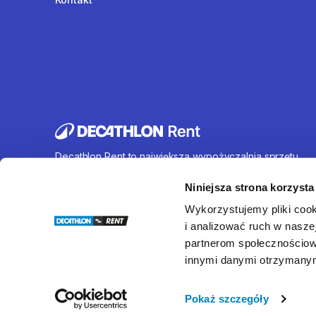
Decathlon Rent to największa wypożyczalnia sprzętu
sportowego działająca na terenie całej Polski. Oferujem
wynajem rowerów, sprzętu turystycznego, sprzętu do
Niniejsza strona korzysta
sportów wodnych i wielu innych. U nas każdy znajdzie c
Wykorzystujemy pliki cook
dla siebie.
i analizować ruch w naszej
partnerom społecznościow
innymi danymi otrzymanymi
© Decathlon Rent
Pokaż szczegóły