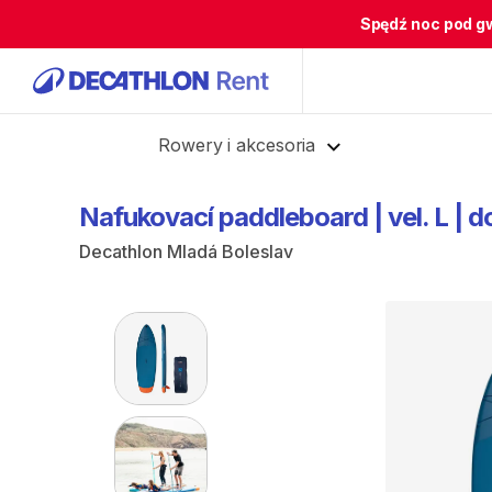
Spędź noc pod g
Cofnij
Rowery i akcesoria
Nafukovací
paddleboard
|
vel.
L
|
d
Decathlon Mladá Boleslav