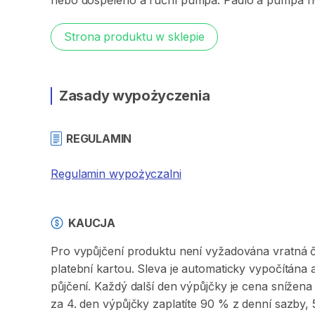
nebo
dospělého
a
ruční
pumpa.
Pádlo
a
pumpa
n
Strona produktu w sklepie
Zasady wypożyczenia
REGULAMIN
Regulamin wypożyczalni
KAUCJA
Pro vypůjčení produktu není vyžadována vratná či 
platební kartou. Sleva je automaticky vypočítána
půjčení. Každý další den výpůjčky je cena sníže
za 4. den výpůjčky zaplatíte 90 % z denní sazby