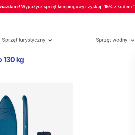
wiazdami!
Wypożycz sprzęt kempingowy i zyskaj
-15%
z kodem
Sprzęt turystyczny
Sprzęt wodny
o
130
kg