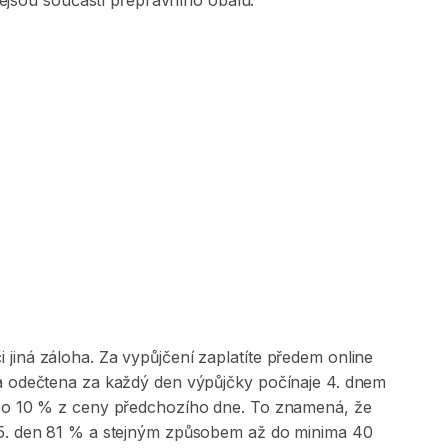
ejsou
součástí
přepravního
obalu.
jiná záloha. Za vypůjčení zaplatíte předem online
 a odečtena za každý den výpůjčky počínaje 4. dnem
na o 10 % z ceny předchozího dne. To znamená, že
, 5. den 81 % a stejným způsobem až do minima 40