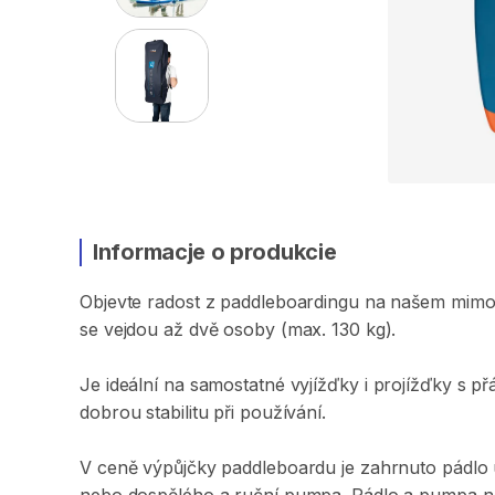
Informacje o produkcie
Objevte
radost
z
paddleboardingu
na
našem
mimo
se
vejdou
až
dvě
osoby
(max.
130
kg).
Je
ideální
na
samostatné
vyjížďky
i
projížďky
s
přá
dobrou
stabilitu
při
používání.
V
ceně
výpůjčky
paddleboardu
je
zahrnuto
pádlo