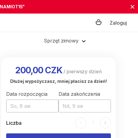
"NAMIOT15"
Zaloguj
Sprzęt zimowy
200,00 CZK
/
pierwszy dzień
Dłużej wypożyczasz, mniej płacisz za dzień!
Data rozpoczęcia
Data zakończenia
So, 8 sie
Nd, 9 sie
-
+
Liczba
1