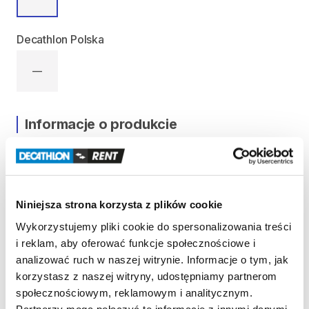
Decathlon Polska
—
Informacje o produkcie
Nosidełko
zaprojektowane
do
noszenia
dziecka
na
wędrówki
i
zajęcia
na
dworze.
Osłona
przed
słońcem
​,​
regulowane
siedzisko
​,​
oddychające
plecy
​,​
komfort
i
bezpieczeństwo.
Niniejsza strona korzysta z plików cookie
Maksymalna
waga
dziecka:
18
kg
Wykorzystujemy pliki cookie do spersonalizowania treści
i reklam, aby oferować funkcje społecznościowe i
analizować ruch w naszej witrynie. Informacje o tym, jak
Strona produktu w sklepie
korzystasz z naszej witryny, udostępniamy partnerom
społecznościowym, reklamowym i analitycznym.
Partnerzy mogą połączyć te informacje z innymi danymi