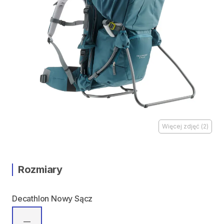
Więcej zdjęć
(
2
)
Rozmiary
Decathlon Nowy Sącz
—