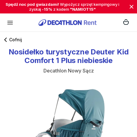
Spędź noc pod gwiazdami!
Wypożycz sprzęt kempingowy i
zyskaj
-15%
z kodem
"NAMIOT15"
Cofnij
Nosidełko
turystyczne
Deuter
Kid
Comfort
1
Plus
niebieskie
Decathlon Nowy Sącz