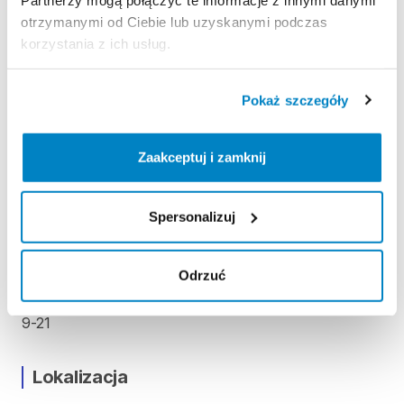
Zasady wypożyczenia
otrzymanymi od Ciebie lub uzyskanymi podczas
korzystania z ich usług.
REGULAMIN
Pokaż szczegóły
Regulamin wypożyczalni
Zaakceptuj i zamknij
KAUCJA
Nie pobieramy kaucji za wypożyczenie tego
Spersonalizuj
produktu
Odrzuć
ODBIÓR I ZWROT SPRZĘTU
Lokalizacja