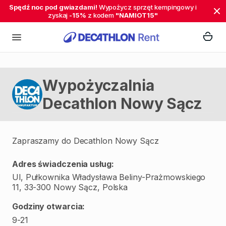
Spędź noc pod gwiazdami!
Wypożycz sprzęt kempingowy i
zyskaj
-15%
z kodem
"NAMIOT15"
Wypożyczalnia
Decathlon Nowy Sącz
Zapraszamy do Decathlon Nowy Sącz
Adres świadczenia usług:
Ul, Pułkownika Władysława Beliny-Prażmowskiego
11, 33-300 Nowy Sącz, Polska
Godziny otwarcia: