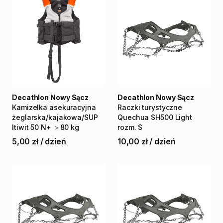
Decathlon Nowy Sącz
Decathlon Nowy Sącz
Kamizelka
asekuracyjna
Raczki
turystyczne
żeglarska
​/​
kajakowa
​/​
SUP
Quechua
SH500
Light
Itiwit
50
N+
＞80
kg
rozm.
S
5,00 zł
/
dzień
10,00 zł
/
dzień