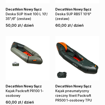
Decathlon Nowy Sącz
Decathlon Nowy Sącz
Deska
SUP
Itiwit
100
L
10'
​/​
Deska
SUP
RBST
10'6"
35"
​/​
6"
(zestaw)
(zestaw)
50,00 zł
/
dzień
60,00 zł
/
dzień
Decathlon Nowy Sącz
Decathlon Nowy Sącz
Kajak
Packraft
PR100
1-
Kajak
pneumatyczny
osobowy
rzeczny
Itiwit
Packraft
PR500
1-osobowy
TPU
60,00 zł
/
dzień