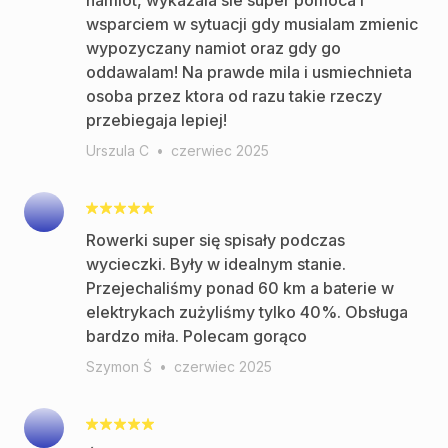
namiot, wykazala sie super pomoca i
wsparciem w sytuacji gdy musialam zmienic
wypozyczany namiot oraz gdy go
oddawalam! Na prawde mila i usmiechnieta
osoba przez ktora od razu takie rzeczy
przebiegaja lepiej!
Urszula C
•
czerwiec 2025
Rowerki super się spisały podczas
wycieczki. Były w idealnym stanie.
Przejechaliśmy ponad 60 km a baterie w
elektrykach zużyliśmy tylko 40%. Obsługa
bardzo miła. Polecam gorąco
Szymon Ś
•
czerwiec 2025