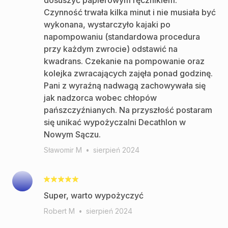
dosuszyć papierowym ręcznikiem.
Czynność trwała kilka minut i nie musiała być
wykonana, wystarczyło kajaki po
napompowaniu (standardowa procedura
przy każdym zwrocie) odstawić na
kwadrans. Czekanie na pompowanie oraz
kolejka zwracających zajęła ponad godzinę.
Pani z wyraźną nadwagą zachowywała się
jak nadzorca wobec chłopów
pańszczyźnianych. Na przyszłość postaram
się unikać wypożyczalni Decathlon w
Nowym Sączu.
Sławomir M
•
sierpień 2024
Super, warto wypożyczyć
Robert M
•
sierpień 2024