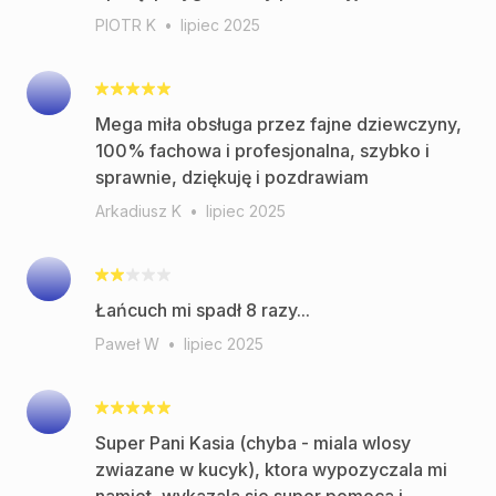
PIOTR K
•
lipiec 2025
Mega miła obsługa przez fajne dziewczyny,
100% fachowa i profesjonalna, szybko i
sprawnie, dziękuję i pozdrawiam
Arkadiusz K
•
lipiec 2025
Łańcuch mi spadł 8 razy...
Paweł W
•
lipiec 2025
Super Pani Kasia (chyba - miala wlosy
zwiazane w kucyk), ktora wypozyczala mi