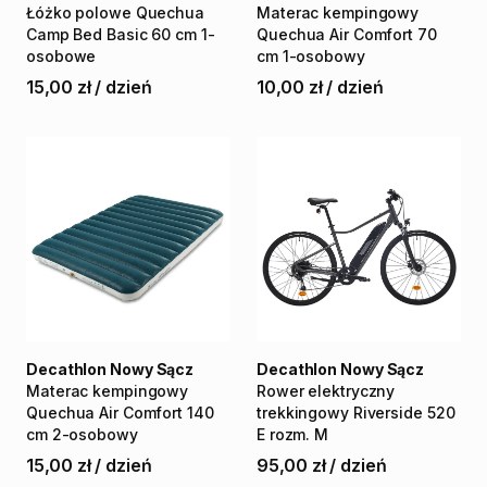
Łóżko
polowe
Quechua
Materac
kempingowy
Camp
Bed
Basic
60
cm
1-
Quechua
Air
Comfort
70
osobowe
cm
1-osobowy
15,00 zł
/
dzień
10,00 zł
/
dzień
Decathlon Nowy Sącz
Decathlon Nowy Sącz
Materac
kempingowy
Rower
elektryczny
Quechua
Air
Comfort
140
trekkingowy
Riverside
520
cm
2-osobowy
E
rozm.
M
15,00 zł
/
dzień
95,00 zł
/
dzień