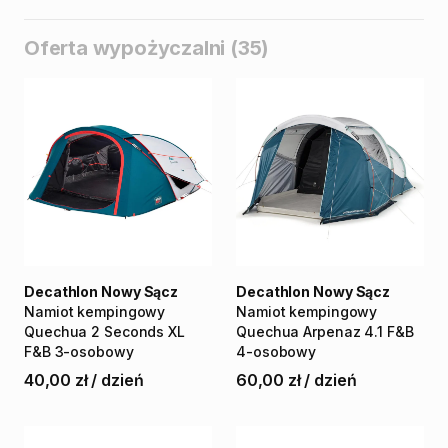
Oferta wypożyczalni (35)
Decathlon Nowy Sącz
Decathlon Nowy Sącz
Namiot
kempingowy
Namiot
kempingowy
Quechua
2
Seconds
XL
Quechua
Arpenaz
4.1
F&B
F&B
3-osobowy
4-osobowy
40,00 zł
/
dzień
60,00 zł
/
dzień