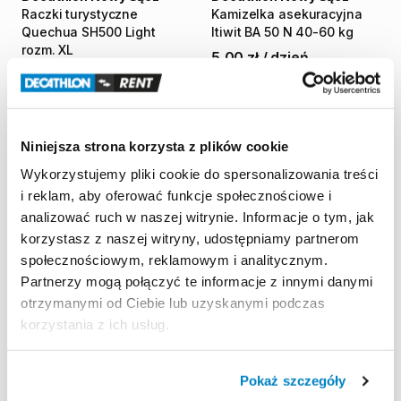
Raczki
turystyczne
Kamizelka
asekuracyjna
Quechua
SH500
Light
Itiwit
BA
50
N
40-60
kg
rozm.
XL
5,00 zł
/
dzień
10,00 zł
/
dzień
Niniejsza strona korzysta z plików cookie
Wykorzystujemy pliki cookie do spersonalizowania treści
i reklam, aby oferować funkcje społecznościowe i
analizować ruch w naszej witrynie. Informacje o tym, jak
korzystasz z naszej witryny, udostępniamy partnerom
społecznościowym, reklamowym i analitycznym.
Partnerzy mogą połączyć te informacje z innymi danymi
otrzymanymi od Ciebie lub uzyskanymi podczas
Decathlon Nowy Sącz
korzystania z ich usług.
Kamizelka
asekuracyjna
żeglarska
​/​
kajakowa
​/​
SUP
Itiwit
50
N+
40-60
kg
Pokaż szczegóły
5,00 zł
/
dzień