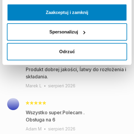
Zaakceptuj i zamknij
Spersonalizuj
Opinie użytkowników (35)
Odrzuć
Wypożyczenie i zwrot bezproblemowe.
Produkt dobrej jakości, ĺatwy do rozłożenia i
składania.
Marek L
•
sierpień 2026
Wszystko super.Polecam .
Obsługa na 6
Adam M
•
sierpień 2026