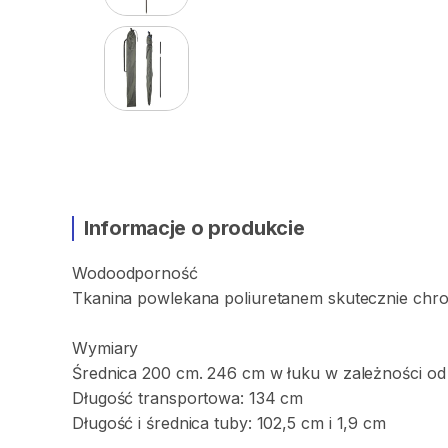
Informacje o produkcie
Wodoodporność
Tkanina
powlekana
poliuretanem
skutecznie
chro
Wymiary
Średnica
200
cm.
246
cm
w
łuku
w
zależności
od
Długość
transportowa:
134
cm
Długość
i
średnica
tuby:
102
​,​
5
cm
i
1
​,​
9
cm