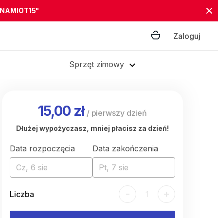
"NAMIOT15"
Zaloguj
Sprzęt zimowy
15,00 zł
/
pierwszy dzień
Dłużej wypożyczasz, mniej płacisz za dzień!
Data rozpoczęcia
Data zakończenia
Cz, 6 sie
Pt, 7 sie
-
+
Liczba
1