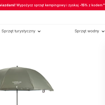
wiazdami!
Wypożycz sprzęt kempingowy i zyskaj
-15%
z kodem
Sprzęt turystyczny
Sprzęt wodny