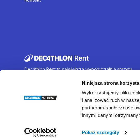
Decathlon Rent to największa wypożyczalnia sprzętu
sportowego działająca na terenie całej Polski. Oferujem
wynajem rowerów, sprzętu turystycznego, sprzętu do
Niniejsza strona korzysta
sportów wodnych i wielu innych. U nas każdy znajdzie c
Wykorzystujemy pliki cook
dla siebie.
i analizować ruch w naszej
partnerom społecznościow
innymi danymi otrzymanymi
© Decathlon Rent
Pokaż szczegóły