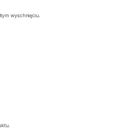
itym
wyschnięciu.
ktu.